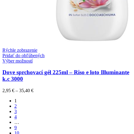
Rýchle zobrazenie
Pridať do obľúbených
Výber možností
Dove sprchovací gél 225ml – Riso e loto Illuminante
k.c 3000
2,95
€
–
35,40
€
1
2
3
4
…
9
10