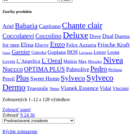
Značky produktu
Chante clair
Babaria
Capitano
Ariel
Deluxe
Coccolatevi
Coccolino
Dual
Dove
Duetus
Enzo
Elina
Frische Kraft
for men
Felce Azzurra
Elseve
Garnier
Goplana
HOS
Lenor
Gimoka
Leona
Lavazza
Gama
Nivea
L´Oreal
L´Angelica
Lovela
Malizia
Max
Mieszko
Pedro
Nuccco
OPTIMA PLUS
Palmolive
Perlana
Sylveco
Plus
Sylveco
Sweet Home
Persil
Dermo
Vianek Essence
Truesmile
Vidal
Vincinni
Venus
Zobrazených 1–12 z 128 výsledkov
Zobraziť panel
Zobraziť
9
24
36
Rýchle zobrazenie