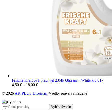
Frische Kraft 6v1 prací gél 2,04l/ 68praní – White k.c 617
4,50
€
–
18,00
€
© 2026
AK PLUS Drogéria
. Všetky práva vyhradené
Vyhľadávanie