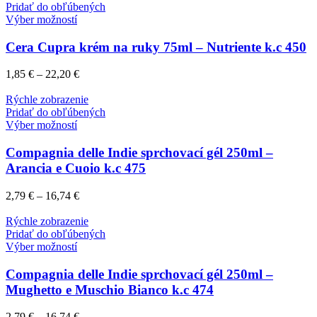
Pridať do obľúbených
Výber možností
Cera Cupra krém na ruky 75ml – Nutriente k.c 450
1,85
€
–
22,20
€
Rýchle zobrazenie
Pridať do obľúbených
Výber možností
Compagnia delle Indie sprchovací gél 250ml –
Arancia e Cuoio k.c 475
2,79
€
–
16,74
€
Rýchle zobrazenie
Pridať do obľúbených
Výber možností
Compagnia delle Indie sprchovací gél 250ml –
Mughetto e Muschio Bianco k.c 474
2,79
€
–
16,74
€