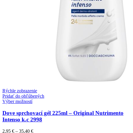
Rýchle zobrazenie
Pridať do obľúbených
Výber možností
Dove sprchovací gél 225ml – Original Nutrimento
Intenso k.c 2998
2,95
€
–
35,40
€