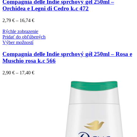
Compagnia delle Indie sprchový gél 250ml –
Orchidea e Legni di Cedro k.c 472
2,79
€
–
16,74
€
Rýchle zobrazenie
Pridať do obľúbených
Výber možností
Compagnia delle Indie sprchový gél 250ml – Rosa e
Muschio rosa k.c 566
2,90
€
–
17,40
€