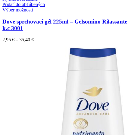
Pridať do obľúbených
Výber možností
Dove sprchovací gél 225ml – Gelsomino Rilassante
k.c 3001
2,95
€
–
35,40
€