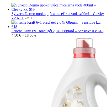
Sylveco Dermo upokojujúca micelárna voda 400ml – Cievky
k.c 619
6,49
€
Frische Kraft 6v1 prací gél 2,04l/ 68praní – Sensitive k.c 618
4,50
€
–
18,00
€