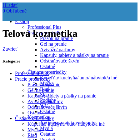
Hľadať
0
Obľúbené
E-shop
Professional Plus
Telová kozmetika
Pracie prostriedky
Prášok na pranie
Gél na pranie
Zavrieť
Aviváže/ parfumy
Kapsuly, tablety a pásiky na pranie
Odstraňovače škvŕn
Kategórie
Ostatné
Čistiace prostriedky
Professional Plus
Kúpeľňa/ kuchyňa/ auto/ nábytok/a iné
Pracie prostriedky
Myčka
Prášok na pranie
Riad
Gél na pranie
Sklo
Kapsuly, tablety a pásiky na pranie
Podlahy
Aviváže/ parfumy
WC
Odstraňovače škvŕn
Ostatné
Ostatné
Kozmetika
Čistiace prostriedky
Antiprespiranty/ deodoranty
Kúpeľňa/ kuchyňa/ auto/ nábytok/a iné
Mydlá
Myčka
Ostatné
Riad
Pre deti