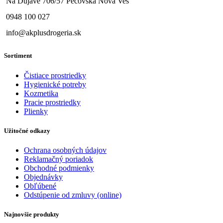
Na Dujave 706/57 Pečovská Nová Ves
0948 100 027
info@akplusdrogeria.sk
Sortiment
Čistiace prostriedky
Hygienické potreby
Kozmetika
Pracie prostriedky
Plienky
Užitočné odkazy
Ochrana osobných údajov
Reklamačný poriadok
Obchodné podmienky
Objednávky
Obľúbené
Odstúpenie od zmluvy (online)
Najnovšie produkty