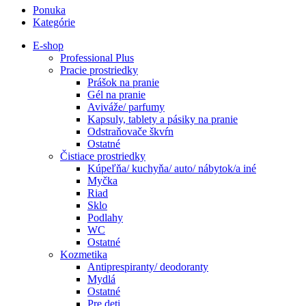
Ponuka
Kategórie
E-shop
Professional Plus
Pracie prostriedky
Prášok na pranie
Gél na pranie
Aviváže/ parfumy
Kapsuly, tablety a pásiky na pranie
Odstraňovače škvŕn
Ostatné
Čistiace prostriedky
Kúpeľňa/ kuchyňa/ auto/ nábytok/a iné
Myčka
Riad
Sklo
Podlahy
WC
Ostatné
Kozmetika
Antiprespiranty/ deodoranty
Mydlá
Ostatné
Pre deti