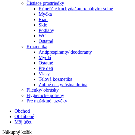
Čistiace prostriedky
Kúpeľňa/ kuchyňa/ auto/ nábytok/a iné
Myčka
Riad
Sklo
Podlahy
WC
Ostatné
Kozmetika
Antiprespiranty/ deodoranty
Mydlá
Ostatné
Pre deti
Vlasy
Telová kozmetika
Zubné pasty/ ústna dutina
Plienky/ obrúsky
Hygienické potreby
Pre mašrktné jazýčky
Obchod
Obľúbené
Môj účet
Nákupný košík