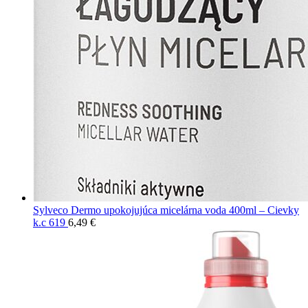
Sylveco Dermo upokojujúca micelárna voda 400ml – Cievky
k.c 619
6,49
€