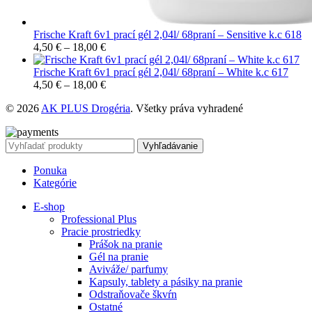
Frische Kraft 6v1 prací gél 2,04l/ 68praní – Sensitive k.c 618
4,50
€
–
18,00
€
Frische Kraft 6v1 prací gél 2,04l/ 68praní – White k.c 617
4,50
€
–
18,00
€
© 2026
AK PLUS Drogéria
. Všetky práva vyhradené
Vyhľadávanie
Ponuka
Kategórie
E-shop
Professional Plus
Pracie prostriedky
Prášok na pranie
Gél na pranie
Aviváže/ parfumy
Kapsuly, tablety a pásiky na pranie
Odstraňovače škvŕn
Ostatné