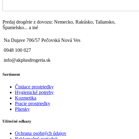
Predaj drogérie z dovozu: Nemecko, Rakúsko, Taliansko,
Španielsko... a iné
Na Dujave 706/57 Pečovská Nová Ves
0948 100 027
info@akplusdrogeria.sk
Sortiment
Čistiace prostriedky
Hygienické potreby
Kozmetika
Pracie prostriedky
Plienky
Užitočné odkazy
Ochrana osobných údajov
Reklamačný poriadok