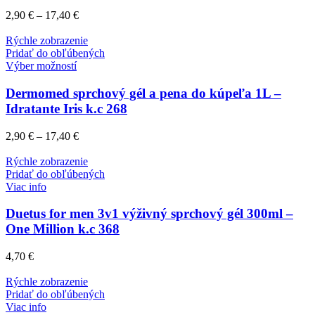
2,90
€
–
17,40
€
Rýchle zobrazenie
Pridať do obľúbených
Výber možností
Dermomed sprchový gél a pena do kúpeľa 1L –
Idratante Iris k.c 268
2,90
€
–
17,40
€
Rýchle zobrazenie
Pridať do obľúbených
Viac info
Duetus for men 3v1 výživný sprchový gél 300ml –
One Million k.c 368
4,70
€
Rýchle zobrazenie
Pridať do obľúbených
Viac info