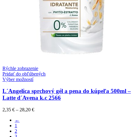
Rýchle zobrazenie
Pridať do obľúbených
Výber možností
L´Angelica sprchový gél a pena do kúpeľa 500ml –
Latte d´Avena k.c 2566
2,35
€
–
28,20
€
←
1
2
3