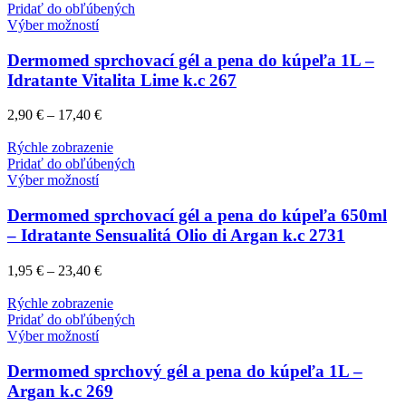
Pridať do obľúbených
Výber možností
Dermomed sprchovací gél a pena do kúpeľa 1L –
Idratante Vitalita Lime k.c 267
2,90
€
–
17,40
€
Rýchle zobrazenie
Pridať do obľúbených
Výber možností
Dermomed sprchovací gél a pena do kúpeľa 650ml
– Idratante Sensualitá Olio di Argan k.c 2731
1,95
€
–
23,40
€
Rýchle zobrazenie
Pridať do obľúbených
Výber možností
Dermomed sprchový gél a pena do kúpeľa 1L –
Argan k.c 269