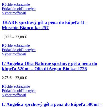
Rýchle zobrazenie
Pridať do obľúbených
Výber možností
JKARE sprchový gél a pena do kúpeľa 1l –
Muschio Bianco k.c 257
1,99
€
–
23,88
€
Rýchle zobrazenie
Pridať do obľúbených
Výber možností
L´Angelica Olea Naturae sprchový gél a pena do
kúpeľa 520ml – Olio di Argan Bio k.c 2728
2,75
€
–
33,00
€
Rýchle zobrazenie
Pridať do obľúbených
Výber možností
L´Angelica sprchový gél a pena do kúpeľa 500ml –