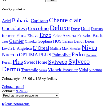
Značky produktu
Chante clair
Babaria
Capitano
Ariel
Deluxe
Coccolatevi
Coccolino
Dual
Dove
Duetus
Enzo
Elina
Frische Kraft
for men
Felce Azzurra
Elseve
Garnier
Goplana
HOS
Lenor
Gimoka
Leona
Lavazza
Gama
Nivea
L´Oreal
L´Angelica
Lovela
Malizia
Max
Mieszko
Pedro
Nuccco
OPTIMA PLUS
Palmolive
Perlana
Sylveco
Plus
Sylveco
Sweet Home
Persil
Dermo
Vianek Essence
Truesmile
Vidal
Vincinni
Venus
Zobrazených 85–96 z 128 výsledkov
Zobraziť panel
Zobraziť
9
24
36
Rýchle zobrazenie