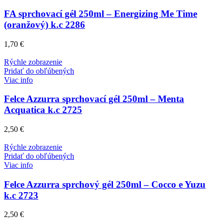
FA sprchovací gél 250ml – Energizing Me Time
(oranžový) k.c 2286
1,70
€
Rýchle zobrazenie
Pridať do obľúbených
Viac info
Felce Azzurra sprchovací gél 250ml – Menta
Acquatica k.c 2725
2,50
€
Rýchle zobrazenie
Pridať do obľúbených
Viac info
Felce Azzurra sprchový gél 250ml – Cocco e Yuzu
k.c 2723
2,50
€