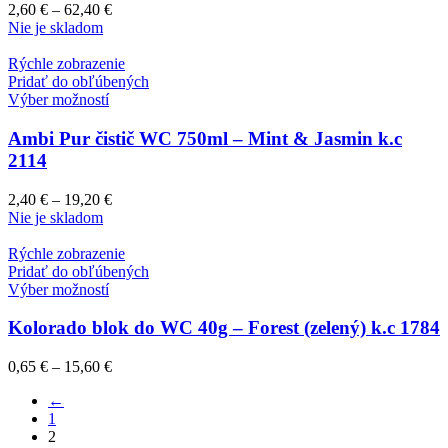
2,60
€
–
62,40
€
Nie je skladom
Rýchle zobrazenie
Pridať do obľúbených
Výber možností
Ambi Pur čistič WC 750ml – Mint & Jasmin k.c
2114
2,40
€
–
19,20
€
Nie je skladom
Rýchle zobrazenie
Pridať do obľúbených
Výber možností
Kolorado blok do WC 40g – Forest (zelený) k.c 1784
0,65
€
–
15,60
€
←
1
2