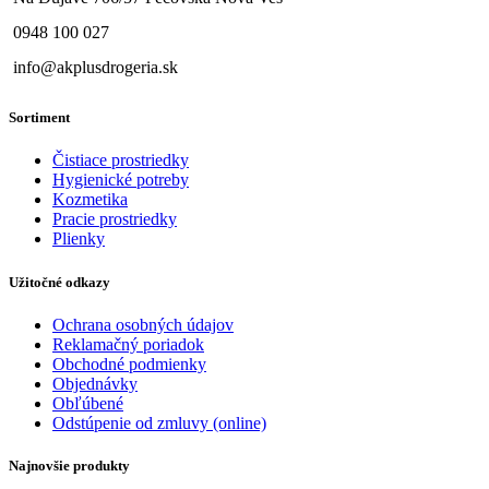
0948 100 027
info@akplusdrogeria.sk
Sortiment
Čistiace prostriedky
Hygienické potreby
Kozmetika
Pracie prostriedky
Plienky
Užitočné odkazy
Ochrana osobných údajov
Reklamačný poriadok
Obchodné podmienky
Objednávky
Obľúbené
Odstúpenie od zmluvy (online)
Najnovšie produkty