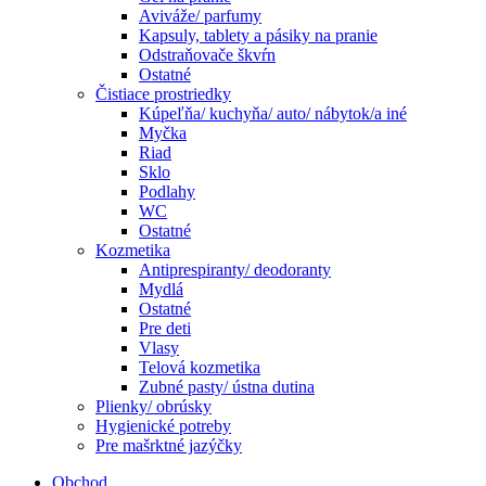
Aviváže/ parfumy
Kapsuly, tablety a pásiky na pranie
Odstraňovače škvŕn
Ostatné
Čistiace prostriedky
Kúpeľňa/ kuchyňa/ auto/ nábytok/a iné
Myčka
Riad
Sklo
Podlahy
WC
Ostatné
Kozmetika
Antiprespiranty/ deodoranty
Mydlá
Ostatné
Pre deti
Vlasy
Telová kozmetika
Zubné pasty/ ústna dutina
Plienky/ obrúsky
Hygienické potreby
Pre mašrktné jazýčky
Obchod