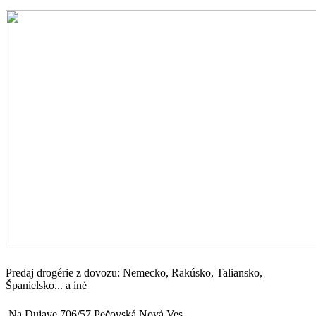
Predaj drogérie z dovozu: Nemecko, Rakúsko, Taliansko,
Španielsko... a iné
Na Dujave 706/57 Pečovská Nová Ves