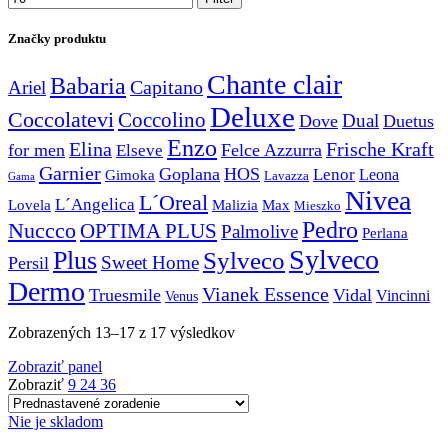
Značky produktu
Chante clair
Babaria
Capitano
Ariel
Deluxe
Coccolatevi
Coccolino
Dual
Dove
Duetus
Enzo
Elina
Frische Kraft
for men
Felce Azzurra
Elseve
Garnier
Goplana
HOS
Lenor
Gimoka
Leona
Lavazza
Gama
Nivea
L´Oreal
L´Angelica
Lovela
Malizia
Max
Mieszko
Pedro
Nuccco
OPTIMA PLUS
Palmolive
Perlana
Sylveco
Plus
Sylveco
Sweet Home
Persil
Dermo
Vianek Essence
Truesmile
Vidal
Vincinni
Venus
Zobrazených 13–17 z 17 výsledkov
Zobraziť panel
Zobraziť
9
24
36
Nie je skladom