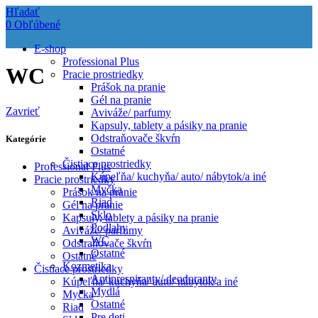
Hľadať
0
Obľúbené
E-shop
Professional Plus
WC
Pracie prostriedky
Prášok na pranie
Gél na pranie
Zavrieť
Aviváže/ parfumy
Kapsuly, tablety a pásiky na pranie
Odstraňovače škvŕn
Kategórie
Ostatné
Čistiace prostriedky
Professional Plus
Kúpeľňa/ kuchyňa/ auto/ nábytok/a iné
Pracie prostriedky
Myčka
Prášok na pranie
Riad
Gél na pranie
Sklo
Kapsuly, tablety a pásiky na pranie
Podlahy
Aviváže/ parfumy
WC
Odstraňovače škvŕn
Ostatné
Ostatné
Kozmetika
Čistiace prostriedky
Antiprespiranty/ deodoranty
Kúpeľňa/ kuchyňa/ auto/ nábytok/a iné
Mydlá
Myčka
Ostatné
Riad
Pre deti