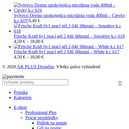
Sylveco Dermo upokojujúca micelárna voda 400ml – Cievky
k.c 619
6,49
€
Frische Kraft 6v1 prací gél 2,04l/ 68praní – Sensitive k.c 618
4,50
€
–
18,00
€
Frische Kraft 6v1 prací gél 2,04l/ 68praní – White k.c 617
4,50
€
–
18,00
€
© 2026
AK PLUS Drogéria
. Všetky práva vyhradené
Ponuka
Kategórie
E-shop
Professional Plus
Pracie prostriedky
Prášok na pranie
Gél na pranie