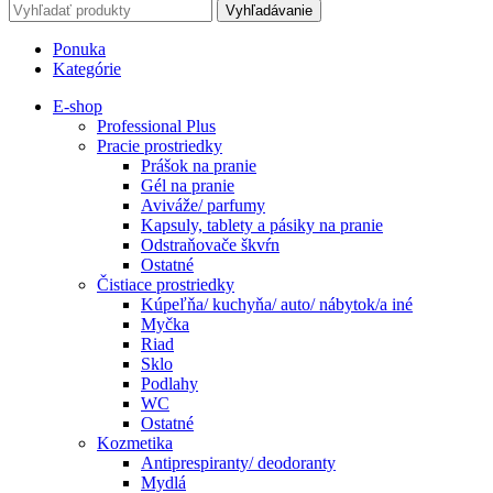
Vyhľadávanie
Ponuka
Kategórie
E-shop
Professional Plus
Pracie prostriedky
Prášok na pranie
Gél na pranie
Aviváže/ parfumy
Kapsuly, tablety a pásiky na pranie
Odstraňovače škvŕn
Ostatné
Čistiace prostriedky
Kúpeľňa/ kuchyňa/ auto/ nábytok/a iné
Myčka
Riad
Sklo
Podlahy
WC
Ostatné
Kozmetika
Antiprespiranty/ deodoranty
Mydlá