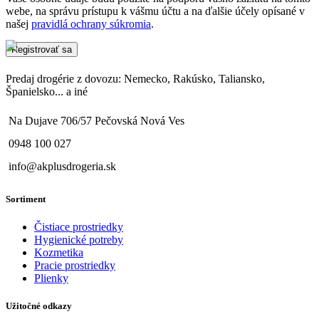
webe, na správu prístupu k vášmu účtu a na ďalšie účely opísané v
našej
pravidlá ochrany súkromia
.
Registrovať sa
Predaj drogérie z dovozu: Nemecko, Rakúsko, Taliansko,
Španielsko... a iné
Na Dujave 706/57 Pečovská Nová Ves
0948 100 027
info@akplusdrogeria.sk
Sortiment
Čistiace prostriedky
Hygienické potreby
Kozmetika
Pracie prostriedky
Plienky
Užitočné odkazy