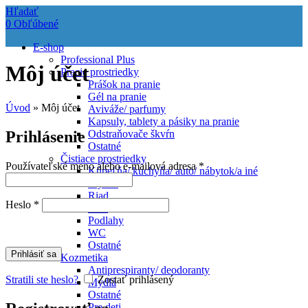
Hľadať
0
Obľúbené
E-shop
Professional Plus
Môj účet
Pracie prostriedky
Prášok na pranie
Gél na pranie
Úvod
»
Môj účet
Aviváže/ parfumy
Kapsuly, tablety a pásiky na pranie
Prihlásenie
Odstraňovače škvŕn
Ostatné
Čistiace prostriedky
Používateľské meno alebo e-mailová adresa
*
Kúpeľňa/ kuchyňa/ auto/ nábytok/a iné
Myčka
Riad
Heslo
*
Sklo
Podlahy
WC
Ostatné
Prihlásiť sa
Kozmetika
Antiprespiranty/ deodoranty
Stratili ste heslo?
Zostať prihlásený
Mydlá
Ostatné
Pre deti