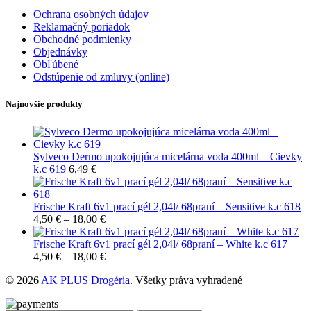
Ochrana osobných údajov
Reklamačný poriadok
Obchodné podmienky
Objednávky
Obľúbené
Odstúpenie od zmluvy (online)
Najnovšie produkty
Sylveco Dermo upokojujúca micelárna voda 400ml – Cievky
k.c 619
6,49
€
Frische Kraft 6v1 prací gél 2,04l/ 68praní – Sensitive k.c 618
4,50
€
–
18,00
€
Frische Kraft 6v1 prací gél 2,04l/ 68praní – White k.c 617
4,50
€
–
18,00
€
© 2026
AK PLUS Drogéria
. Všetky práva vyhradené