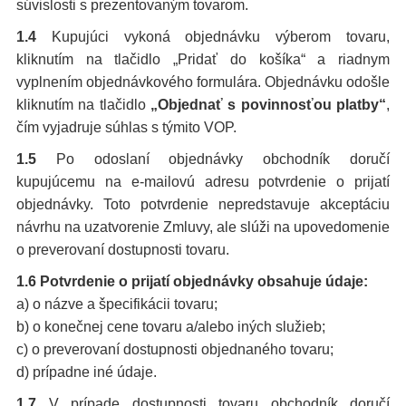
súvislosti s prezentovaným tovarom.
1.4
Kupujúci vykoná objednávku výberom tovaru,
kliknutím na tlačidlo „Pridať do košíka“ a riadnym
vyplnením objednávkového formulára. Objednávku odošle
kliknutím na tlačidlo
„Objednať s povinnosťou platby“
,
čím vyjadruje súhlas s týmito VOP.
1.5
Po odoslaní objednávky obchodník doručí
kupujúcemu na e-mailovú adresu potvrdenie o prijatí
objednávky. Toto potvrdenie nepredstavuje akceptáciu
návrhu na uzatvorenie Zmluvy, ale slúži na upovedomenie
o preverovaní dostupnosti tovaru.
1.6 Potvrdenie o prijatí objednávky obsahuje údaje:
a) o názve a špecifikácii tovaru;
b) o konečnej cene tovaru a/alebo iných služieb;
c) o preverovaní dostupnosti objednaného tovaru;
d) prípadne iné údaje.
1.7
V prípade dostupnosti tovaru obchodník doručí