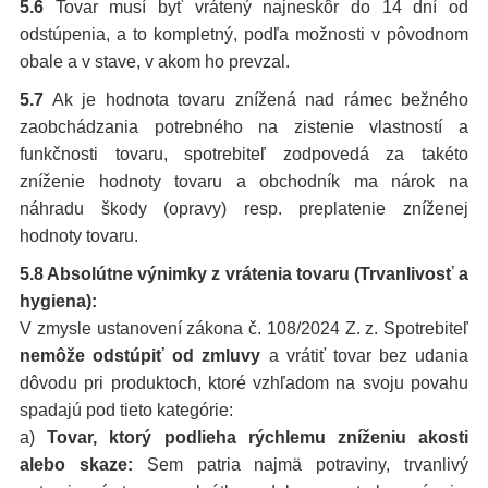
5.6
Tovar musí byť vrátený najneskôr do 14 dní od
odstúpenia, a to kompletný, podľa možnosti v pôvodnom
obale a v stave, v akom ho prevzal.
5.7
Ak je hodnota tovaru znížená nad rámec bežného
zaobchádzania potrebného na zistenie vlastností a
funkčnosti tovaru, spotrebiteľ zodpovedá za takéto
zníženie hodnoty tovaru a obchodník ma nárok na
náhradu škody (opravy) resp. preplatenie zníženej
hodnoty tovaru.
5.8 Absolútne výnimky z vrátenia tovaru (Trvanlivosť a
hygiena):
V zmysle ustanovení zákona č. 108/2024 Z. z. Spotrebiteľ
nemôže odstúpiť od zmluvy
a vrátiť tovar bez udania
dôvodu pri produktoch, ktoré vzhľadom na svoju povahu
spadajú pod tieto kategórie:
a)
Tovar, ktorý podlieha rýchlemu zníženiu akosti
alebo skaze:
Sem patria najmä potraviny, trvanlivý