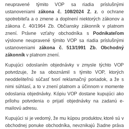
neupravené týmito VOP sa riadia príslušnými
ustanoveniami
zákona č. 108/2024 Z. z.
o ochrane
spotrebiteľa a o zmene a doplnení niektorých zákonov a
zákona č. 40/1964 Zb. Občiansky zákonník v platnom
znení. Právne vzťahy obchodníka s
Podnikateľom
výslovne neupravené týmito VOP sa riadia príslušnými
ustanoveniami
zákona č. 513/1991 Zb. Obchodný
zákonník
v platnom znení.
Kupujúci odoslaním objednávky v zmysle týchto VOP
potvrdzuje, že sa oboznámil s týmito VOP, ktorých
neoddeliteľnú súčasť tvorí reklamačný poriadok, a že s
nimi súhlasí, a to v znení platnom a účinnom v momente
odoslania objednávky. Kópiu VOP dostane kupujúci ako
prílohu potvrdenia o prijatí objednávky na zadanú e-
mailovú adresu.
Kupujúci si je vedomý, že mu kúpou produktov, ktoré sú v
obchodnej ponuke obchodníka, nevznikajú žiadne práva