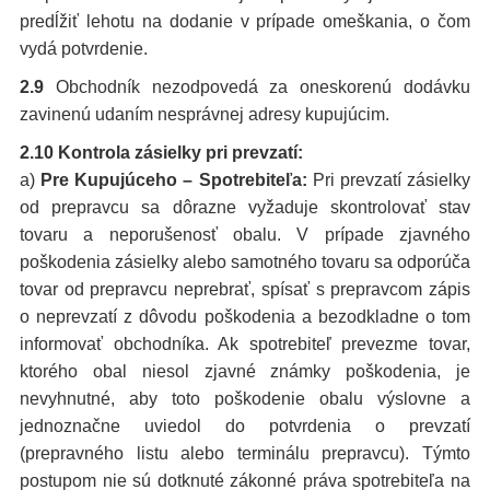
predĺžiť lehotu na dodanie v prípade omeškania, o čom
vydá potvrdenie.
2.9
Obchodník nezodpovedá za oneskorenú dodávku
zavinenú udaním nesprávnej adresy kupujúcim.
2.10 Kontrola zásielky pri prevzatí:
a)
Pre Kupujúceho – Spotrebiteľa:
Pri prevzatí zásielky
od prepravcu sa dôrazne vyžaduje skontrolovať stav
tovaru a neporušenosť obalu. V prípade zjavného
poškodenia zásielky alebo samotného tovaru sa odporúča
tovar od prepravcu neprebrať, spísať s prepravcom zápis
o neprevzatí z dôvodu poškodenia a bezodkladne o tom
informovať obchodníka. Ak spotrebiteľ prevezme tovar,
ktorého obal niesol zjavné známky poškodenia, je
nevyhnutné, aby toto poškodenie obalu výslovne a
jednoznačne uviedol do potvrdenia o prevzatí
(prepravného listu alebo terminálu prepravcu). Týmto
postupom nie sú dotknuté zákonné práva spotrebiteľa na