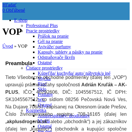
Hľadať
0
Obľúbené
E-shop
Professional Plus
VOP
Pracie prostriedky
Prášok na pranie
Gél na pranie
Úvod
»
VOP
Aviváže/ parfumy
Kapsuly, tablety a pásiky na pranie
Odstraňovače škvŕn
Ostatné
Preambula
Čistiace prostriedky
Kúpeľňa/ kuchyňa/ auto/ nábytok/a iné
Tieto Všeobecné obchodné podmienky (ďalej len „VOP“)
Myčka
Riad
upravujú právne vzťahy spoločnosti
Adrián Kruľák – AK-
Sklo
PLUS
, IČO: 40292606, DIČ: 1045567512, IČ DPH:
Podlahy
SK1045567512, so sídlom 08256 Pečovská Nová Ves,
WC
Ostatné
Na Dujave 706/57, zapísanej na Okresnom úrade Prešov,
Kozmetika
Číslo živnostenského registra: 708-16165 (ďalej len
Antiprespiranty/ deodoranty
Mydlá
„
akplusdrogeria.sk
“ alebo „obchodník“) a jej zákazníkov
Ostatné
(ďalej len „kupujúci“) (obchodník a kupujúci spoločne
Pre deti