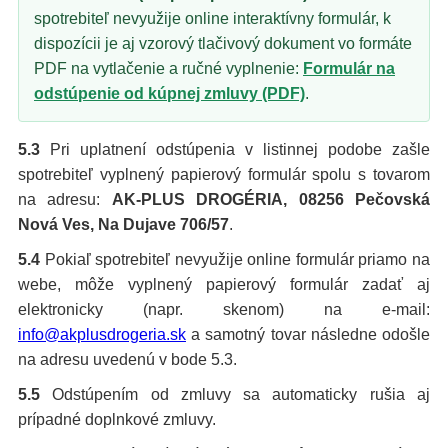
spotrebiteľ nevyužije online interaktívny formulár, k
dispozícii je aj vzorový tlačivový dokument vo formáte
PDF na vytlačenie a ručné vyplnenie:
Formulár na
odstúpenie od kúpnej zmluvy (PDF)
.
5.3
Pri uplatnení odstúpenia v listinnej podobe zašle
spotrebiteľ vyplnený papierový formulár spolu s tovarom
na adresu:
AK-PLUS DROGÉRIA, 08256 Pečovská
Nová Ves, Na Dujave 706/57
.
5.4
Pokiaľ spotrebiteľ nevyužije online formulár priamo na
webe, môže vyplnený papierový formulár zadať aj
elektronicky (napr. skenom) na e-mail:
info@akplusdrogeria.sk
a samotný tovar následne odošle
na adresu uvedenú v bode 5.3.
5.5
Odstúpením od zmluvy sa automaticky rušia aj
prípadné doplnkové zmluvy.