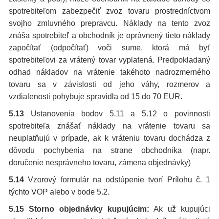
spotrebiteľom zabezpečiť zvoz tovaru prostredníctvom
svojho zmluvného prepravcu. Náklady na tento zvoz
znáša spotrebiteľ a obchodník je oprávnený tieto náklady
započítať (odpočítať) voči sume, ktorá má byť
spotrebiteľovi za vrátený tovar vyplatená. Predpokladaný
odhad nákladov na vrátenie takéhoto nadrozmerného
tovaru sa v závislosti od jeho váhy, rozmerov a
vzdialenosti pohybuje spravidla od 15 do 70 EUR.
5.13
Ustanovenia bodov 5.11 a 5.12 o povinnosti
spotrebiteľa znášať náklady na vrátenie tovaru sa
neuplatňujú v prípade, ak k vráteniu tovaru dochádza z
dôvodu pochybenia na strane obchodníka (napr.
doručenie nesprávneho tovaru, zámena objednávky)
5.14
Vzorový formulár na odstúpenie tvorí Prílohu č. 1
týchto VOP alebo v bode 5.2.
5.15 Storno objednávky kupujúcim:
Ak už kupujúci