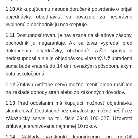
1.10
Ak kupujúcemu nebude doručené potvrdenie o prijatí
objednávky, objednávka sa považuje za nesprávne
vyplnenú a obchodník ju neakceptuje.
1.11
Dostupnosť tovaru je naviazaná na skladové zásoby,
obchodník ju negarantuje. Ak sa tovar vypredal pred
dokončením objednávky, obchodník zašle správu o
nedostupnosti a nie je objednávkou viazaný. Už uhradená
suma bude vrátená do 14 dní rovnakým spôsobom, akým
bola uskutočnená.
1.12
Zmluvu (vrátane ceny) možno meniť alebo rušiť len
na základe dohody strán alebo zo zákonných dôvodov.
1.13
Pred odoslaním má kupujúci možnosť objednávku
skontrolovať. Dodatočné nezrovnalosti je možné riešiť cez
zákaznícky servis na tel. čísle 0948 100 027. Uzavretá
zmluva je archivovaná najmenej 10 rokov.
1.14
Náklady vzniknuté kupujúcemu pri použití