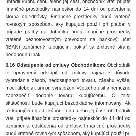
uhradil kúpnu cenu alebo jej časť, obchodník vráti prijaté
finančné prostriedky najneskôr do 14 dní od potvrdenia
storna objednávky. Finančné prostriedky budú vrátené
rovnakým spôsobom, aký kupujúci použil pri platbe; v
prípade platby na dobierku budú finančné prostriedky
vrátené bezhotovostným prevodom na bankový účet
(IBAN) oznámený kupujúcim, pokiaľ sa zmluvné strany
nedohodnú inak.
5.16
Odstúpenie od zmluvy Obchodníkom:
Obchodník
je oprávnený odstúpiť od zmluvy najmä z dôvodu
vypredania zásob, nedostupnosti tovaru, zásahu vyššej
moci alebo ak ani pri vynaložení všetkého úsilia nemožno
zabezpečiť dodanie tovaru kupujúcemu. O tejto
skutočnosti bude kupujúci bezodkladne informovaný. Ak
už kupujúci uhradil kúpnu cenu alebo jej časť, obchodník
vráti prijaté finančné prostriedky najneskôr do 14 dní od
oznámenia odstúpenia od zmluvy. Finančné prostriedky
budú vrátené rovnakým spôsobom, aký kupujúci použil pri