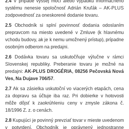
2.4
V prípade vyššej moci alebo výpadku informačného
systému nenesie spoločnosť Adrián Kruľák – AK-PLUS
zodpovednosť za oneskorené dodanie tovaru.
2.5
Obchodník si splní povinnosť dodania odoslaním
prepravcom na miesto uvedené v Zmluve (k hlavnému
vchodu budovy, ak je k nemu umožnený prístup), prípadne
osobným odberom na predajni.
2.6
Dodávka tovaru sa uskutočňuje výlučne v rámci
Slovenskej republiky. Preberanie tovaru je možné na
predajni:
AK-PLUS DROGÉRIA, 08256 Pečovská Nová
Ves, Na Dujave 706/57
.
2.7
Ak sa zásielka uskutoční vo viacerých etapách, cena
za dopravu sa účtuje iba raz. Pri dobierke v hotovosti
môže dôjsť k zaokrúhleniu ceny v zmysle zákona č.
18/1996 Z. z. o cenách.
2.8
Kupujúci je povinný prevziať tovar v mieste uvedenom
v potvrdení. Obchodník je oprávnený jednostranne