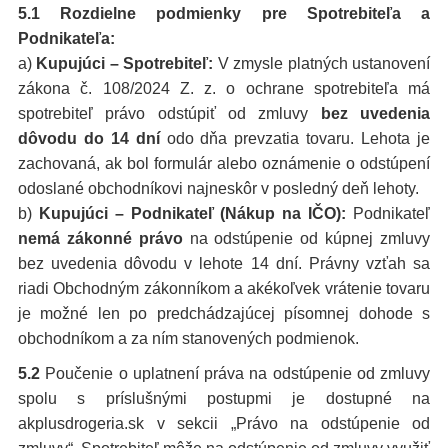
5.1 Rozdielne podmienky pre Spotrebiteľa a
Podnikateľa:
a)
Kupujúci – Spotrebiteľ:
V zmysle platných ustanovení
zákona č. 108/2024 Z. z. o ochrane spotrebiteľa má
spotrebiteľ právo odstúpiť od zmluvy
bez uvedenia
dôvodu do 14 dní
odo dňa prevzatia tovaru. Lehota je
zachovaná, ak bol formulár alebo oznámenie o odstúpení
odoslané obchodníkovi najneskôr v posledný deň lehoty.
b)
Kupujúci – Podnikateľ (Nákup na IČO):
Podnikateľ
nemá zákonné právo
na odstúpenie od kúpnej zmluvy
bez uvedenia dôvodu v lehote 14 dní. Právny vzťah sa
riadi Obchodným zákonníkom a akékoľvek vrátenie tovaru
je možné len po predchádzajúcej písomnej dohode s
obchodníkom a za ním stanovených podmienok.
5.2
Poučenie o uplatnení práva na odstúpenie od zmluvy
spolu s príslušnými postupmi je dostupné na
akplusdrogeria.sk v sekcii „Právo na odstúpenie od