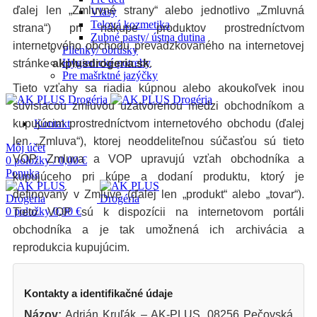
ďalej len „Zmluvné strany“ alebo jednotlivo „Zmluvná
Vlasy
Telová kozmetika
strana“) pri nákupe produktov prostredníctvom
Zubné pasty/ ústna dutina
internetového obchodu prevádzkovaného na internetovej
Plienky/ obrúsky
Hygienické potreby
stránke
akplusdrogeria.sk
.
Pre mašrktné jazýčky
Tieto vzťahy sa riadia kúpnou alebo akoukoľvek inou
súvisiacou zmluvou uzatvorenou medzi obchodníkom a
kupujúcim prostredníctvom internetového obchodu (ďalej
Kontakt
len „Zmluva“), ktorej neoddeliteľnou súčasťou sú tieto
Môj účet
VOP. Zmluva a VOP upravujú vzťah obchodníka a
0
položky
/
0,00
€
Ponuka
kupujúceho pri kúpe a dodaní produktu, ktorý je
definovaný v Zmluve (ďalej len „produkt“ alebo „tovar“).
0
položky
0,00
€
Tieto VOP sú k dispozícii na internetovom portáli
obchodníka a je tak umožnená ich archivácia a
reprodukcia kupujúcim.
Kontakty a identifikačné údaje
Názov:
Adrián Kruľák – AK-PLUS, 08256 Pečovská