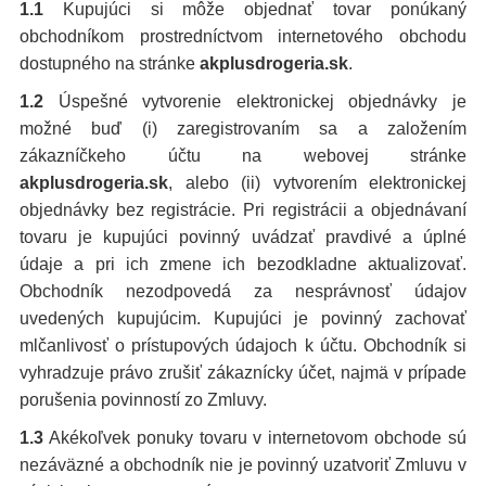
1.1
Kupujúci si môže objednať tovar ponúkaný
obchodníkom prostredníctvom internetového obchodu
dostupného na stránke
akplusdrogeria.sk
.
1.2
Úspešné vytvorenie elektronickej objednávky je
možné buď (i) zaregistrovaním sa a založením
zákazníčkeho účtu na webovej stránke
akplusdrogeria.sk
, alebo (ii) vytvorením elektronickej
objednávky bez registrácie. Pri registrácii a objednávaní
tovaru je kupujúci povinný uvádzať pravdivé a úplné
údaje a pri ich zmene ich bezodkladne aktualizovať.
Obchodník nezodpovedá za nesprávnosť údajov
uvedených kupujúcim. Kupujúci je povinný zachovať
mlčanlivosť o prístupových údajoch k účtu. Obchodník si
vyhradzuje právo zrušiť zákaznícky účet, najmä v prípade
porušenia povinností zo Zmluvy.
1.3
Akékoľvek ponuky tovaru v internetovom obchode sú
nezáväzné a obchodník nie je povinný uzatvoriť Zmluvu v