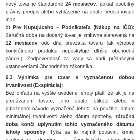
nový tovar je štandardne
24 mesiacov
, pokiaľ osobitný
právny predpis alebo vyhlásenie na obale neustanovuje
inak.
b)
Pre Kupujúceho – Podnikateľa (Nákup na IČO):
Záručná doba na dodaný tovar je zmluvne stanovená na
12 mesiacov
odo dňa prevzatia tovaru (ak výrobca
konkrétneho produktu neposkytuje dlhšiu obchodnú
záruku). Zodpovednosť za vady sa riadi príslušnými
ustanoveniami Obchodného zákonníka.
6.3 Výnimka pre tovar s vyznačenou dobou
trvanlivosti (Exspirácia):
Bez ohľadu na vyššie uvedené lehoty platí, že ak je na
predávanom tovare, jeho obale, etikete alebo v
priloženom návode vyznačená lehota na použitie, dátum
minimálnej trvanlivosti alebo dátum spotreby,
záručná
doba končí uplynutím tohto vyznačeného dátumu
lehoty spotreby
. Týka sa to najmä potravín, krmív,
ekologickej drogérie a špecifických chemických