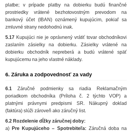
platbe; v prípade platby na dobierku budú finančné
prostriedky vrátené bezhotovostným prevodom na
bankový účet (IBAN) oznámený kupujúcim, pokiaľ sa
zmluvné strany nedohodnú inak.
5.17
Kupujúci nie je oprávnený vrátiť tovar obchodníkovi
zaslaním zásielky na dobierku. Zásielky vrátené na
dobierku obchodník nepreberá a budú vrátené späť
kupujúcemu na jeho vlastné náklady.
6. Záruka a zodpovednosť za vady
6.1
Záručné podmienky sa riadia Reklamačným
poriadkom obchodníka (Príloha č. 2 týchto VOP) a
platnými právnymi predpismi SR. Nákupný doklad
(faktúra) slúži zároveň ako záručný list.
6.2 Rozdelenie dĺžky záručnej doby:
a)
Pre Kupujúceho – Spotrebiteľa:
Záručná doba na