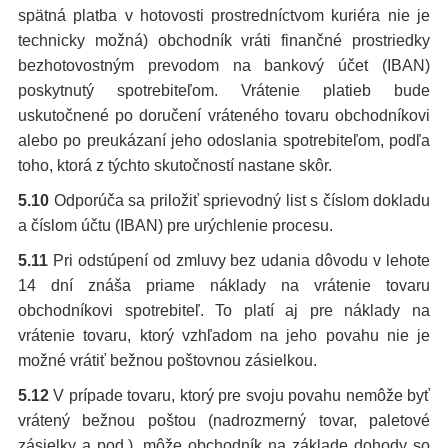
spätná platba v hotovosti prostredníctvom kuriéra nie je
technicky možná) obchodník vráti finančné prostriedky
bezhotovostným prevodom na bankový účet (IBAN)
poskytnutý spotrebiteľom. Vrátenie platieb bude
uskutočnené po doručení vráteného tovaru obchodníkovi
alebo po preukázaní jeho odoslania spotrebiteľom, podľa
toho, ktorá z týchto skutočností nastane skôr.
5.10
Odporúča sa priložiť sprievodný list s číslom dokladu
a číslom účtu (IBAN) pre urýchlenie procesu.
5.11
Pri odstúpení od zmluvy bez udania dôvodu v lehote
14 dní znáša priame náklady na vrátenie tovaru
obchodníkovi spotrebiteľ. To platí aj pre náklady na
vrátenie tovaru, ktorý vzhľadom na jeho povahu nie je
možné vrátiť bežnou poštovnou zásielkou.
5.12
V prípade tovaru, ktorý pre svoju povahu nemôže byť
vrátený bežnou poštou (nadrozmerný tovar, paletové
zásielky a pod.), môže obchodník na základe dohody so