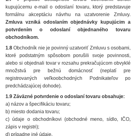
kupujúcemu e-mail o odoslaní tovaru, ktorý predstavuje
formálnu akceptáciu návrhu na uzatvorenie Zmluvy.
Zmluva vzniká odoslaním objednávky kupujúcim a
potvrdením o odoslaní objednaného tovaru
obchodníkom.
1.8
Obchodník nie je povinný uzatvoriť Zmluvu s osobami,
ktoré podstatným spôsobom porušili svoje povinnosti,
alebo si objednali tovar v rozsahu prekračujúcom obvyklé
množstvá pre bežnú domácnosť (neplatí pre
registrovaných veľkoobchodných Podnikateľov po
predchádzajúcej dohode).
1.9 Záväzné potvrdenie o odoslaní tovaru obsahuje:
a) názov a špecifikáciu tovaru;
b) miesto dodania tovaru;
c) údaje o obchodníkovi (obchodné meno, sídlo, IČO,
zápis v registri);
d) prípadne iné údaje.