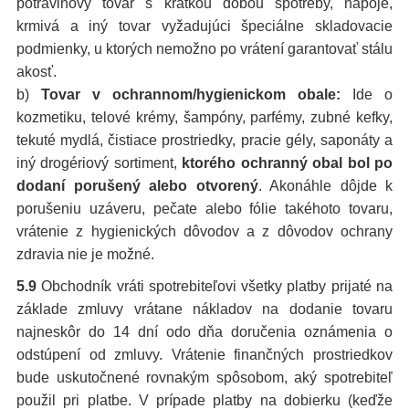
potravinový tovar s krátkou dobou spotreby, nápoje,
krmivá a iný tovar vyžadujúci špeciálne skladovacie
podmienky, u ktorých nemožno po vrátení garantovať stálu
akosť.
b)
Tovar v ochrannom/hygienickom obale:
Ide o
kozmetiku, telové krémy, šampóny, parfémy, zubné kefky,
tekuté mydlá, čistiace prostriedky, pracie gély, saponáty a
iný drogériový sortiment,
ktorého ochranný obal bol po
dodaní porušený alebo otvorený
. Akonáhle dôjde k
porušeniu uzáveru, pečate alebo fólie takéhoto tovaru,
vrátenie z hygienických dôvodov a z dôvodov ochrany
zdravia nie je možné.
5.9
Obchodník vráti spotrebiteľovi všetky platby prijaté na
základe zmluvy vrátane nákladov na dodanie tovaru
najneskôr do 14 dní odo dňa doručenia oznámenia o
odstúpení od zmluvy. Vrátenie finančných prostriedkov
bude uskutočnené rovnakým spôsobom, aký spotrebiteľ
použil pri platbe. V prípade platby na dobierku (keďže