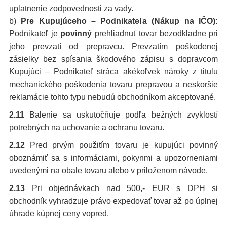
uplatnenie zodpovednosti za vady.
b)
Pre Kupujúceho – Podnikateľa (Nákup na IČO):
Podnikateľ je
povinný
prehliadnuť tovar bezodkladne pri
jeho prevzatí od prepravcu. Prevzatím poškodenej
zásielky bez spísania škodového zápisu s dopravcom
Kupujúci – Podnikateľ stráca akékoľvek nároky z titulu
mechanického poškodenia tovaru prepravou a neskoršie
reklamácie tohto typu nebudú obchodníkom akceptované.
2.11
Balenie sa uskutočňuje podľa bežných zvyklostí
potrebných na uchovanie a ochranu tovaru.
2.12
Pred prvým použitím tovaru je kupujúci povinný
oboznámiť sa s informáciami, pokynmi a upozorneniami
uvedenými na obale tovaru alebo v priloženom návode.
2.13
Pri objednávkach nad 500,- EUR s DPH si
obchodník vyhradzuje právo expedovať tovar až po úplnej
úhrade kúpnej ceny vopred.