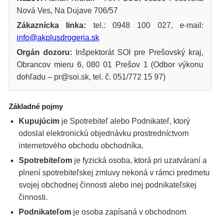
Nová Ves, Na Dujave 706/57
Zákaznícka linka:
tel.: 0948 100 027, e-mail:
info@akplusdrogeria.sk
Orgán dozoru:
Inšpektorát SOI pre Prešovský kraj,
Obrancov mieru 6, 080 01 Prešov 1 (Odbor výkonu
dohľadu – pr@soi.sk, tel. č. 051/772 15 97)
Základné pojmy
Kupujúcim
je Spotrebiteľ alebo Podnikateľ, ktorý
odoslal elektronickú objednávku prostredníctvom
internetového obchodu obchodníka.
Spotrebiteľom
je fyzická osoba, ktorá pri uzatváraní a
plnení spotrebiteľskej zmluvy nekoná v rámci predmetu
svojej obchodnej činnosti alebo inej podnikateľskej
činnosti.
Podnikateľom
je osoba zapísaná v obchodnom