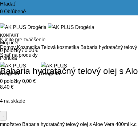
Hľadať
0
Obľúbené
KONTAKT
Klinite pre zväčšenie
Môj účet
Domov
Kozmetika
Telová kozmetika
Babaria hydratačný telový 
0
položky
/
0,00
€
Späť na produkty
Ponuka
Babaria hydratačný telový olej s Al
0
položky
0,00
€
8,40
€
4 na sklade
množstvo Babaria hydratačný telový olej s Aloe Vera 400ml k.c