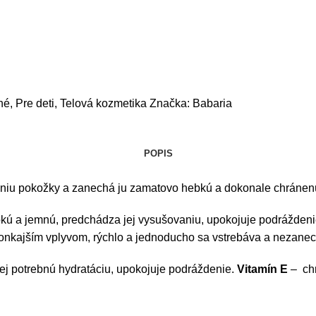
né
,
Pre deti
,
Telová kozmetika
Značka:
Babaria
POPIS
niu pokožky a zanechá ju zamatovo hebkú a dokonale chránenú
ebkú a jemnú, predchádza jej vysušovaniu, upokojuje podrážde
vonkajším vplyvom, rýchlo a jednoducho sa vstrebáva a nezanec
ej potrebnú hydratáciu, upokojuje podráždenie.
Vitamín E
– chr