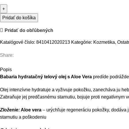
Pridať do košíka
Pridať do obľúbených
Katalógové číslo:
8410412020213
Kategórie:
Kozmetika
,
Ostat
Share:
Popis
Babaria hydratačný telový olej s Aloe Vera
predíde podrážde
Olej intenzívne hydratuje a vyživuje pokožku, zanecháva ju h
Zabraňuje jej predčasnému starnutiu, bojuje proti negatívnym 
Zloženie:
Aloe vera
– urýchľuje regeneráciu pokožky, dodáva j
starnutiu a poškodeniu