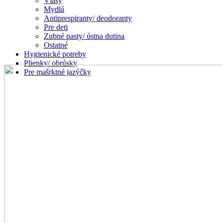
Vlasy
Mydlá
Antiprespiranty/ deodoranty
Pre deti
Zubné pasty/ ústna dutina
Ostatné
Hygienické potreby
Plienky/ obrúsky
Pre mašrktné jazýčky