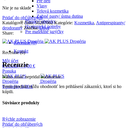
Pre deti
Vlasy
Nie je na sklade
Telová kozmetika
Zubné pasty/ ústna dutina
Pridať do obľúbených
Plienky/ obrúsky
Katalógové číslo:
50287062
Kategórie:
Kozmetika
,
Antiprespiranty/
Hygienické potreby
deodoranty
Značka:
Dove
Pre mašrktné jazýčky
Share:
Recenzie (0)
Kontakt
Recenzie (0)
Môj účet
Recenzie
0
položky
/
0,00
€
Ponuka
Nikto zatiaľ nepridal hodnotenie.
Tento produkt môžu ohodnotiť len prihlásení zákazníci, ktorí si ho
0
položky
0,00
€
kúpili.
Súvisiace produkty
Rýchle zobrazenie
Pridať do obľúbených