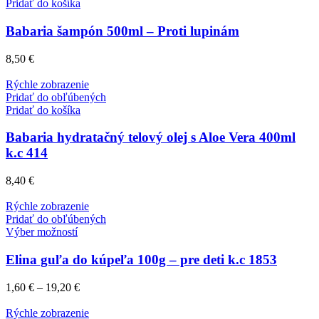
Pridať do košíka
Babaria šampón 500ml – Proti lupinám
8,50
€
Rýchle zobrazenie
Pridať do obľúbených
Pridať do košíka
Babaria hydratačný telový olej s Aloe Vera 400ml
k.c 414
8,40
€
Rýchle zobrazenie
Pridať do obľúbených
Výber možností
Elina guľa do kúpeľa 100g – pre deti k.c 1853
1,60
€
–
19,20
€
Rýchle zobrazenie