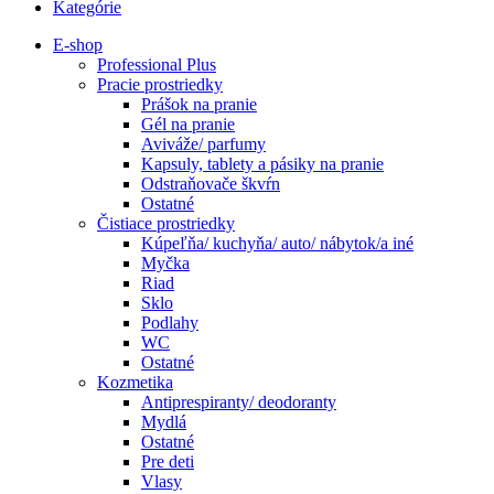
Kategórie
E-shop
Professional Plus
Pracie prostriedky
Prášok na pranie
Gél na pranie
Aviváže/ parfumy
Kapsuly, tablety a pásiky na pranie
Odstraňovače škvŕn
Ostatné
Čistiace prostriedky
Kúpeľňa/ kuchyňa/ auto/ nábytok/a iné
Myčka
Riad
Sklo
Podlahy
WC
Ostatné
Kozmetika
Antiprespiranty/ deodoranty
Mydlá
Ostatné
Pre deti
Vlasy