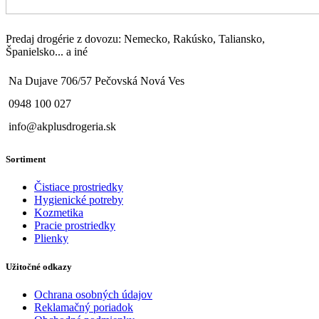
Predaj drogérie z dovozu: Nemecko, Rakúsko, Taliansko,
Španielsko... a iné
Na Dujave 706/57 Pečovská Nová Ves
0948 100 027
info@akplusdrogeria.sk
Sortiment
Čistiace prostriedky
Hygienické potreby
Kozmetika
Pracie prostriedky
Plienky
Užitočné odkazy
Ochrana osobných údajov
Reklamačný poriadok