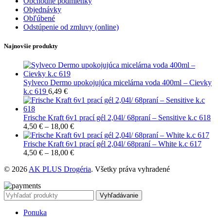
Obchodné podmienky
Objednávky
Obľúbené
Odstúpenie od zmluvy (online)
Najnovšie produkty
Sylveco Dermo upokojujúca micelárna voda 400ml – Cievky
k.c 619
6,49
€
Frische Kraft 6v1 prací gél 2,04l/ 68praní – Sensitive k.c 618
4,50
€
–
18,00
€
Frische Kraft 6v1 prací gél 2,04l/ 68praní – White k.c 617
4,50
€
–
18,00
€
© 2026
AK PLUS Drogéria
. Všetky práva vyhradené
Vyhľadávanie
Ponuka