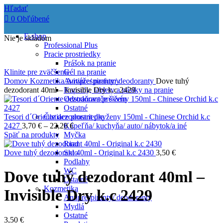
Hľadať
0
Obľúbené
E-shop
Nie je skladom
Professional Plus
Pracie prostriedky
Prášok na pranie
Klinite pre zväčšenie
Gél na pranie
Domov
Kozmetika
Aviváže/ parfumy
Antiprespiranty/ deodoranty
Dove tuhý
dezodorant 40ml – Invisible Dry k.c 2429
Kapsuly, tablety a pásiky na pranie
Odstraňovače škvŕn
Ostatné
Tesori d´Oriente dezodorant pre ženy 150ml - Chinese Orchid k.c
Čistiace prostriedky
2427
3,70
€
–
22,20
Kúpeľňa/ kuchyňa/ auto/ nábytok/a iné
€
Späť na produkty
Myčka
Riad
Dove tuhý dezodorant 40ml - Original k.c 2430
Sklo
3,50
€
Podlahy
WC
Dove tuhý dezodorant 40ml –
Ostatné
Kozmetika
Invisible Dry k.c 2429
Antiprespiranty/ deodoranty
Mydlá
Ostatné
3,50
€