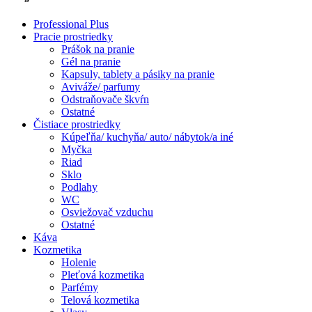
Professional Plus
Pracie prostriedky
Prášok na pranie
Gél na pranie
Kapsuly, tablety a pásiky na pranie
Aviváže/ parfumy
Odstraňovače škvŕn
Ostatné
Čistiace prostriedky
Kúpeľňa/ kuchyňa/ auto/ nábytok/a iné
Myčka
Riad
Sklo
Podlahy
WC
Osviežovač vzduchu
Ostatné
Káva
Kozmetika
Holenie
Pleťová kozmetika
Parfémy
Telová kozmetika