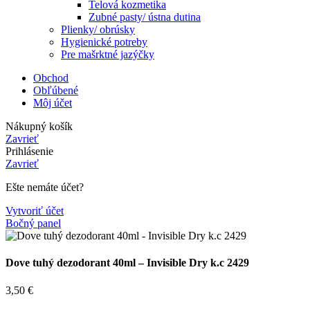
Telová kozmetika
Zubné pasty/ ústna dutina
Plienky/ obrúsky
Hygienické potreby
Pre mašrktné jazýčky
Obchod
Obľúbené
Môj účet
Nákupný košík
Zavrieť
Prihlásenie
Zavrieť
Ešte nemáte účet?
Vytvoriť účet
Bočný panel
Dove tuhý dezodorant 40ml – Invisible Dry k.c 2429
3,50
€