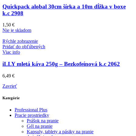
Quickpack alobal 30cm šírka a 10m dĺžka v boxe
k.c 2908
1,50
€
Nie je skladom
Rýchle zobrazenie
Pridať do obľúbených
Viac info
iLLY mletá káva 250g – Bezkofeínová k.c 2062
6,49
€
Zavrieť
Kategórie
Professional Plus
Pracie prostriedky
Prášok na pranie
Gél na pranie
Kapsuly, tablety a pásiky na pranie