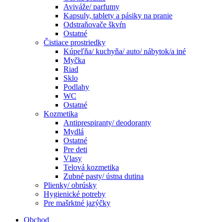
Aviváže/ parfumy
Kapsuly, tablety a pásiky na pranie
Odstraňovače škvŕn
Ostatné
Čistiace prostriedky
Kúpeľňa/ kuchyňa/ auto/ nábytok/a iné
Myčka
Riad
Sklo
Podlahy
WC
Ostatné
Kozmetika
Antiprespiranty/ deodoranty
Mydlá
Ostatné
Pre deti
Vlasy
Telová kozmetika
Zubné pasty/ ústna dutina
Plienky/ obrúsky
Hygienické potreby
Pre mašrktné jazýčky
Obchod