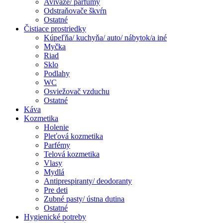
Aviváže/ parfumy
Odstraňovače škvŕn
Ostatné
Čistiace prostriedky
Kúpeľňa/ kuchyňa/ auto/ nábytok/a iné
Myčka
Riad
Sklo
Podlahy
WC
Osviežovač vzduchu
Ostatné
Káva
Kozmetika
Holenie
Pleťová kozmetika
Parfémy
Telová kozmetika
Vlasy
Mydlá
Antiprespiranty/ deodoranty
Pre deti
Zubné pasty/ ústna dutina
Ostatné
Hygienické potreby