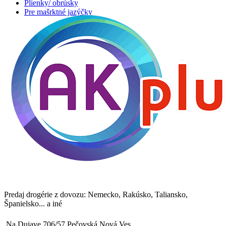
Plienky/ obrúsky
Pre mašrktné jazýčky
Predaj drogérie z dovozu: Nemecko, Rakúsko, Taliansko,
Španielsko... a iné
Na Dujave 706/57 Pečovská Nová Ves