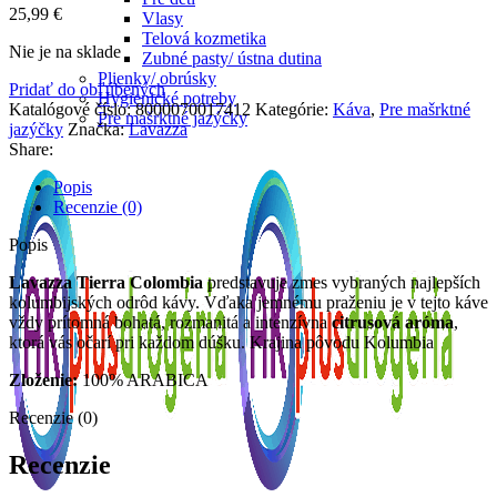
25,99
€
Vlasy
Telová kozmetika
Nie je na sklade
Zubné pasty/ ústna dutina
Plienky/ obrúsky
Pridať do obľúbených
Hygienické potreby
Katalógové číslo:
8000070017412
Kategórie:
Káva
,
Pre mašrktné
Pre mašrktné jazýčky
jazýčky
Značka:
Lavazza
Share:
Popis
Recenzie (0)
Popis
Lavazza Tierra Colombia
predstavuje zmes vybraných najlepších
kolumbijských odrôd kávy. Vďaka jemnému praženiu je v tejto káve
vždy prítomná bohatá, rozmanitá a intenzívna
citrusová aróma
,
ktorá vás očarí pri každom dúšku. Krajina pôvodu Kolumbia
Zloženie:
100% ARABICA
Recenzie (0)
Recenzie