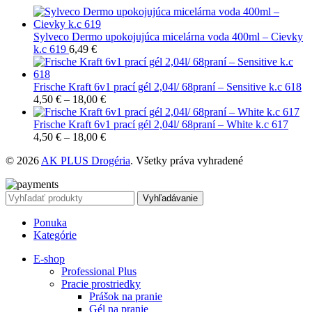
Sylveco Dermo upokojujúca micelárna voda 400ml – Cievky
k.c 619
6,49
€
Frische Kraft 6v1 prací gél 2,04l/ 68praní – Sensitive k.c 618
4,50
€
–
18,00
€
Frische Kraft 6v1 prací gél 2,04l/ 68praní – White k.c 617
4,50
€
–
18,00
€
© 2026
AK PLUS Drogéria
. Všetky práva vyhradené
Vyhľadávanie
Ponuka
Kategórie
E-shop
Professional Plus
Pracie prostriedky
Prášok na pranie
Gél na pranie