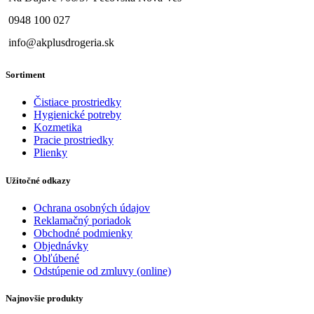
0948 100 027
info@akplusdrogeria.sk
Sortiment
Čistiace prostriedky
Hygienické potreby
Kozmetika
Pracie prostriedky
Plienky
Užitočné odkazy
Ochrana osobných údajov
Reklamačný poriadok
Obchodné podmienky
Objednávky
Obľúbené
Odstúpenie od zmluvy (online)
Najnovšie produkty