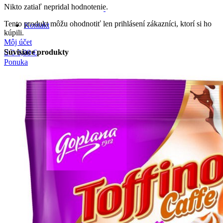
Nikto zatiaľ nepridal hodnotenie.
Tento produkt môžu ohodnotiť len prihlásení zákazníci, ktorí si ho
Kontakt
kúpili.
Môj účet
Súvisiace produkty
0
0,00
€
Ponuka