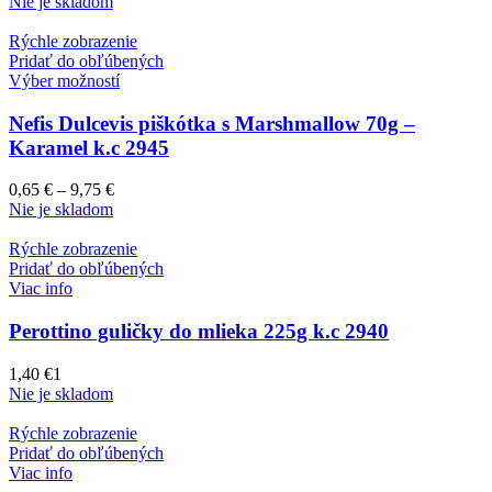
Nie je skladom
Rýchle zobrazenie
Pridať do obľúbených
Výber možností
Nefis Dulcevis piškótka s Marshmallow 70g –
Karamel k.c 2945
0,65
€
–
9,75
€
Nie je skladom
Rýchle zobrazenie
Pridať do obľúbených
Viac info
Perottino guličky do mlieka 225g k.c 2940
1,40
€
1
Nie je skladom
Rýchle zobrazenie
Pridať do obľúbených
Viac info