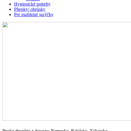
Hygienické potreby
Plienky/ obrúsky
Pre mašrktné jazýčky
Predaj drogérie z dovozu: Nemecko, Rakúsko, Taliansko,