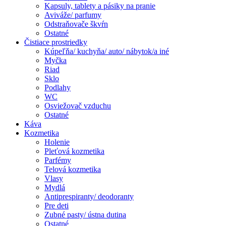
Kapsuly, tablety a pásiky na pranie
Aviváže/ parfumy
Odstraňovače škvŕn
Ostatné
Čistiace prostriedky
Kúpeľňa/ kuchyňa/ auto/ nábytok/a iné
Myčka
Riad
Sklo
Podlahy
WC
Osviežovač vzduchu
Ostatné
Káva
Kozmetika
Holenie
Pleťová kozmetika
Parfémy
Telová kozmetika
Vlasy
Mydlá
Antiprespiranty/ deodoranty
Pre deti
Zubné pasty/ ústna dutina
Ostatné