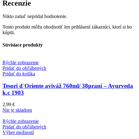
Recenzie
Nikto zatiaľ nepridal hodnotenie.
Tento produkt môžu ohodnotiť len prihlásení zákazníci, ktorí si ho
kúpili.
Súvisiace produkty
Rýchle zobrazenie
Pridať do obľúbených
Pridať do košíka
Tesori d´Oriente aviváž 760ml/ 38praní – Ayurveda
k.c 1903
2,99
€
Nie je skladom
Rýchle zobrazenie
Pridať do obľúbených
Výber možností