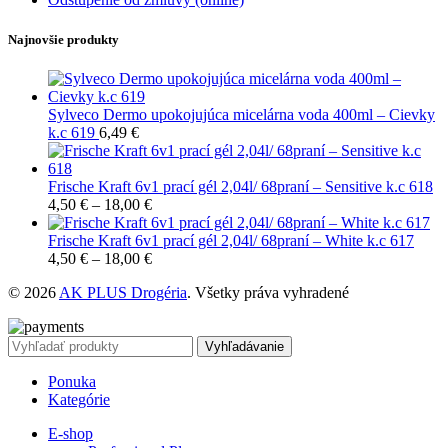
Najnovšie produkty
Sylveco Dermo upokojujúca micelárna voda 400ml – Cievky
k.c 619
6,49
€
Frische Kraft 6v1 prací gél 2,04l/ 68praní – Sensitive k.c 618
4,50
€
–
18,00
€
Frische Kraft 6v1 prací gél 2,04l/ 68praní – White k.c 617
4,50
€
–
18,00
€
© 2026
AK PLUS Drogéria
. Všetky práva vyhradené
Vyhľadávanie
Ponuka
Kategórie
E-shop