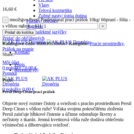
Vlasy
16,60
€
Telová kozmetika
Zubné pasty/ ústna dutina
množstvo Persil Professional prací prášok 10kg/ 66praní - fólia -
Plienky/ obrúsky
s vôňou ruže k.c 611
Hygienické potreby
Pre mašrktné jazýčky
Pridať do košíka
Pridať do obľúbených
Katalógové číslo:
9000101598667
Kategórie:
Pracie prostriedky
,
Prášok na pranie
Kontakt
Share:
Môj účet
Popis
0
položky
/
0,00
€
Recenzie (0)
Ponuka
Popis
0
položky
0,00
€
Persil Deep Clean prací prášok
Objavte nový rozmer čistoty a sviežosti s pracím prostriedkom Persil
Deep Clean s vôňou ruže! Vďaka svojmu pokročilému zloženiu
Persil zaisťuje hĺbkové čistenie a účinne odstraňuje škvrny a
nečistoty z tkanín. Jemná kvetinová vôňa ruže dodáva oblečeniu
výnimočnú a dlhotrvajúcu sviežosť.