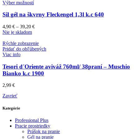
Výber možností
Sil gél na škvrny Fleckengel 1,3l k.c 640
4,90
€
–
39,20
€
Nie je skladom
Rýchle zobrazenie
Pridať do obľúbených
Viac info
Tesori d´Oriente aviváž 760ml/ 38praní – Muschio
Bianko k.c 1900
2,99
€
Zavrieť
Kategórie
Professional Plus
Pracie prostriedky
Prášok na pranie
Gél na pranie