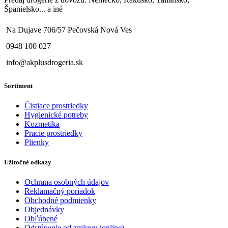
Španielsko... a iné
Na Dujave 706/57 Pečovská Nová Ves
0948 100 027
info@akplusdrogeria.sk
Sortiment
Čistiace prostriedky
Hygienické potreby
Kozmetika
Pracie prostriedky
Plienky
Užitočné odkazy
Ochrana osobných údajov
Reklamačný poriadok
Obchodné podmienky
Objednávky
Obľúbené
Odstúpenie od zmluvy (online)