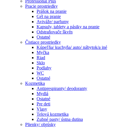
Professional Plus
Pracie prostriedky
Prášok na pranie
Gél na pranie
Aviváže/ parfumy
Kapsuly, tablety a pásiky na pranie
Odstraňovače škvŕn
Ostatné
Čistiace prostriedky
Kúpeľňa/ kuchyňa/ auto/ nábytok/a iné
Myčka
Riad
Sklo
Podlahy
WC
Ostatné
Kozmetika
Antiprespiranty/ deodoranty
Mydlá
Ostatné
Pre deti
Vlasy
Telová kozmetika
Zubné pasty/ ústna dutina
Plienky/ obrúsky