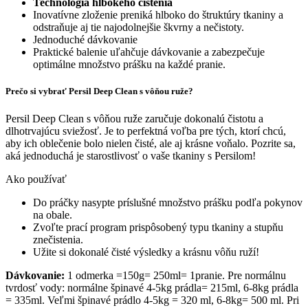
Technológia hlbokého čistenia
Inovatívne zloženie preniká hlboko do štruktúry tkaniny a
odstraňuje aj tie najodolnejšie škvrny a nečistoty.
Jednoduché dávkovanie
Praktické balenie uľahčuje dávkovanie a zabezpečuje
optimálne množstvo prášku na každé pranie.
Prečo si vybrať Persil Deep Clean s vôňou ruže?
Persil Deep Clean s vôňou ruže zaručuje dokonalú čistotu a
dlhotrvajúcu sviežosť. Je to perfektná voľba pre tých, ktorí chcú,
aby ich oblečenie bolo nielen čisté, ale aj krásne voňalo. Pozrite sa,
aká jednoduchá je starostlivosť o vaše tkaniny s Persilom!
Ako používať
Do práčky nasypte príslušné množstvo prášku podľa pokynov
na obale.
Zvoľte prací program prispôsobený typu tkaniny a stupňu
znečistenia.
Užite si dokonalé čisté výsledky a krásnu vôňu ruží!
Dávkovanie:
1 odmerka =150g= 250ml= 1pranie. Pre normálnu
tvrdosť vody: normálne špinavé 4-5kg prádla= 215ml, 6-8kg prádla
= 335ml. Veľmi špinavé prádlo 4-5kg = 320 ml, 6-8kg= 500 ml. Pri