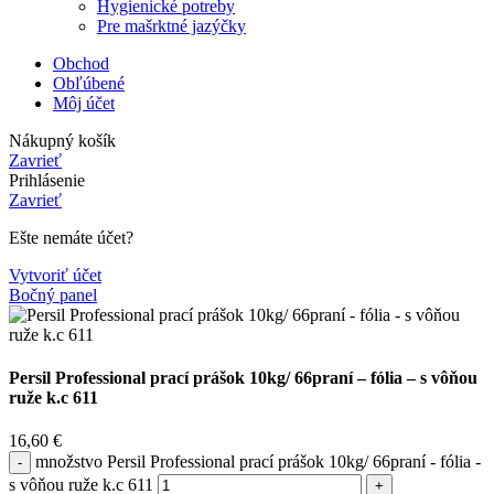
Hygienické potreby
Pre mašrktné jazýčky
Obchod
Obľúbené
Môj účet
Nákupný košík
Zavrieť
Prihlásenie
Zavrieť
Ešte nemáte účet?
Vytvoriť účet
Bočný panel
Persil Professional prací prášok 10kg/ 66praní – fólia – s vôňou
ruže k.c 611
16,60
€
množstvo Persil Professional prací prášok 10kg/ 66praní - fólia -
s vôňou ruže k.c 611