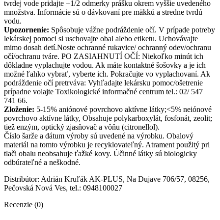
tvrdej vode pridajte +1/2 odmerky prášku okrem vyššie uvedeného
množstva. Informácie sú o dávkovaní pre mäkkú a stredne tvrdú
vodu.
Upozornenie:
Spôsobuje vážne podráždenie očí. V prípade potreby
lekárskej pomoci si uschovajte obal alebo etiketu. Uchovávajte
mimo dosah detí.Noste ochranné rukavice/ ochranný odev/ochranu
očí/ochranu tváre. PO ZASIAHNUTÍ OČÍ: Niekoľko minút ich
dôkladne vyplachujte vodou. Ak máte kontaktné šošovky a je ich
možné ľahko vybrať, vyberte ich. Pokračujte vo vyplachovaní. Ak
podráždenie očí pretrváva: Vyhľadajte lekársku pomoc/ošetrenie
prípadne volajte Toxikologické informačné centrum tel.: 02/ 547
741 66.
Zloženie:
5-15% aniónové povrchovo aktívne látky;<5% neiónové
povrchovo aktívne látky, Obsahuje polykarboxylát, fosfonát, zeolit;
tiež enzým, optický zjasňovač a vôňu (citronellol).
Číslo šarže a dátum výroby sú uvedené na výrobku. Obalový
materiál na tomto výrobku je recyklovateľný. Atrament použitý pri
tlači obalu neobsahuje ťažké kovy. Účinné látky sú biologicky
odbúrateľné a neškodné.
Distribútor: Adrián Kruľák AK-PLUS, Na Dujave 706/57, 08256,
Pečovská Nová Ves, tel.: 0948100027
Recenzie (0)