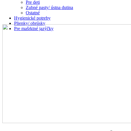
Pre deti
Zubné pasty/ ústna dutina
Ostatné
Hygienické potreby
Plienky/ obrúsky
Pre mašrktné jazýčky