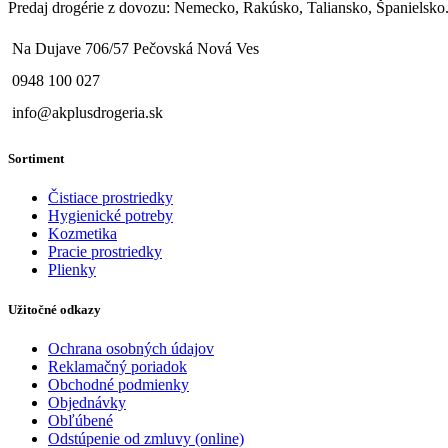
Predaj drogérie z dovozu: Nemecko, Rakúsko, Taliansko, Španielsko..
Na Dujave 706/57 Pečovská Nová Ves
0948 100 027
info@akplusdrogeria.sk
Sortiment
Čistiace prostriedky
Hygienické potreby
Kozmetika
Pracie prostriedky
Plienky
Užitočné odkazy
Ochrana osobných údajov
Reklamačný poriadok
Obchodné podmienky
Objednávky
Obľúbené
Odstúpenie od zmluvy (online)