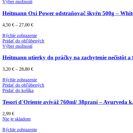
Výber možností
Heitmann Oxi Power odstraňovač škvŕn 500g – White
4,50
€
–
27,00
€
Rýchle zobrazenie
Pridať do obľúbených
Výber možností
Heitmann utierky do práčky na zachytenie nečistôt a 
3,20
€
–
28,80
€
Rýchle zobrazenie
Pridať do obľúbených
Pridať do košíka
Tesori d´Oriente aviváž 760ml/ 38praní – Ayurveda k
2,99
€
Nie je skladom
Rýchle zobrazenie