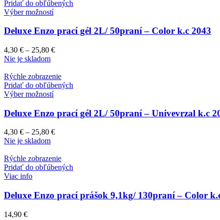
Pridať do obľúbených
Výber možností
Deluxe Enzo prací gél 2L/ 50praní – Color k.c 2043
4,30
€
–
25,80
€
Nie je skladom
Rýchle zobrazenie
Pridať do obľúbených
Výber možností
Deluxe Enzo prací gél 2L/ 50praní – Univevrzal k.c 2
4,30
€
–
25,80
€
Nie je skladom
Rýchle zobrazenie
Pridať do obľúbených
Viac info
Deluxe Enzo prací prášok 9,1kg/ 130praní – Color k.
14,90
€