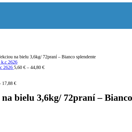
fekciou na bielu 3,6kg/ 72praní – Bianco splendente
k.c 2626
5,60
€
–
44,80
€
–
17,88
€
 na bielu 3,6kg/ 72praní – Bianc