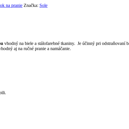
ok na pranie
Značka:
Sole
iou
vhodný na biele a stálofarebné tkaniny. Je účinný pri odstraňovaní 
 vhodný aj na ručné pranie a namáčanie.
ili.