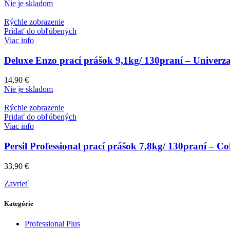
Nie je skladom
Rýchle zobrazenie
Pridať do obľúbených
Viac info
Deluxe Enzo prací prášok 9,1kg/ 130praní – Univerza
14,90
€
Nie je skladom
Rýchle zobrazenie
Pridať do obľúbených
Viac info
Persil Professional prací prášok 7,8kg/ 130praní – Co
33,90
€
Zavrieť
Kategórie
Professional Plus