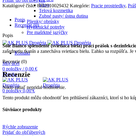
Pridať do obľúbených
Vlasy
Katalógové číslo:
8002910029432
Kategórie:
Pracie prostriedky
,
Práš
Telová kozmetika
Zubné pasty/ ústna dutina
Popis
Plienky/ obrúsky
Recenzie (0)
Hygienické potreby
Pre mašrktné jazýčky
Popis
Sole Bianco splendente (s
vietiaca biela)
prací prášok s dezinfekc
zašednutiu tkanín a zanecháva svietiacu bielu. Ľahko sa rozpúšťa. Je
Kontakt
Recenzie (0)
Môj účet
0
položky
/
0,00
€
Recenzie
Ponuka
Nikto zatiaľ nepridal hodnotenie.
0
položky
0,00
€
Tento produkt môžu ohodnotiť len prihlásení zákazníci, ktorí si ho kúp
Súvisiace produkty
Rýchle zobrazenie
Pridať do obľúbených