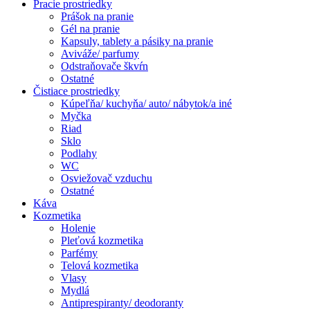
Pracie prostriedky
Prášok na pranie
Gél na pranie
Kapsuly, tablety a pásiky na pranie
Aviváže/ parfumy
Odstraňovače škvŕn
Ostatné
Čistiace prostriedky
Kúpeľňa/ kuchyňa/ auto/ nábytok/a iné
Myčka
Riad
Sklo
Podlahy
WC
Osviežovač vzduchu
Ostatné
Káva
Kozmetika
Holenie
Pleťová kozmetika
Parfémy
Telová kozmetika
Vlasy
Mydlá
Antiprespiranty/ deodoranty