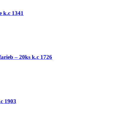
 k.c 1341
farieb – 20ks k.c 1726
.c 1903