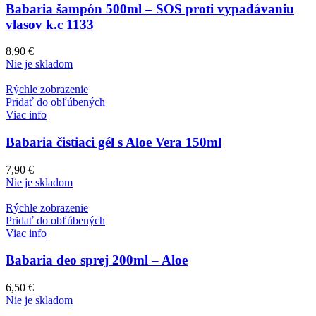
Babaria šampón 500ml – SOS proti vypadávaniu
vlasov k.c 1133
8,90
€
Nie je skladom
Rýchle zobrazenie
Pridať do obľúbených
Viac info
Babaria čistiaci gél s Aloe Vera 150ml
7,90
€
Nie je skladom
Rýchle zobrazenie
Pridať do obľúbených
Viac info
Babaria deo sprej 200ml – Aloe
6,50
€
Nie je skladom