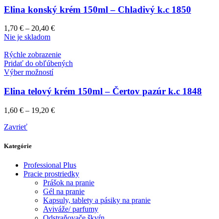
Elina konský krém 150ml – Chladivý k.c 1850
1,70
€
–
20,40
€
Nie je skladom
Rýchle zobrazenie
Pridať do obľúbených
Výber možností
Elina telový krém 150ml – Čertov pazúr k.c 1848
1,60
€
–
19,20
€
Zavrieť
Kategórie
Professional Plus
Pracie prostriedky
Prášok na pranie
Gél na pranie
Kapsuly, tablety a pásiky na pranie
Aviváže/ parfumy
Odstraňovače škvŕn