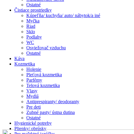
Ostatné
Čistiace prostriedky
Kúpeľňa/ kuchyňa/ auto/ nábytok/a iné
Myčka
Riad
Sklo
Podlahy
WC
Osviežovač vzduchu
Ostatné
Káva
Kozmetika
Holenie
Pleťová kozmetika
Parfémy
Telová kozmetika
Vlasy
Mydlá
Antiprespiranty/ deodoranty
Pre deti
Zubné pasty/ ústna dutina
Ostatné
Hygienické potreby
Plienky/ obrúsky
Pre mašrktné jazýčky