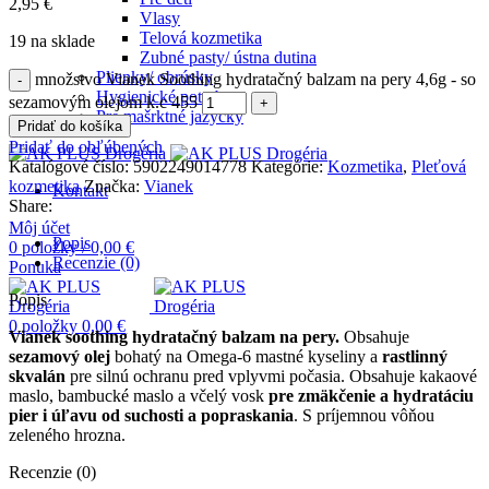
2,95
€
Vlasy
Telová kozmetika
19 na sklade
Zubné pasty/ ústna dutina
Plienky/ obrúsky
množstvo Vianek Soothing hydratačný balzam na pery 4,6g - so
Hygienické potreby
sezamovým olejom k.c 455
Pre mašrktné jazýčky
Pridať do košíka
Pridať do obľúbených
Katalógové číslo:
5902249014778
Kategórie:
Kozmetika
,
Pleťová
kozmetika
Značka:
Vianek
Kontakt
Share:
Môj účet
Popis
0
položky
/
0,00
€
Recenzie (0)
Ponuka
Popis
0
položky
0,00
€
Vianek soothing hydratačný balzam na pery.
Obsahuje
sezamový olej
bohatý na Omega-6 mastné kyseliny a
rastlinný
skvalán
pre silnú ochranu pred vplyvmi počasia. Obsahuje kakaové
maslo, bambucké maslo a včelý vosk
pre zmäkčenie a hydratáciu
pier i úľavu od suchosti a popraskania
. S príjemnou vôňou
zeleného hrozna.
Recenzie (0)