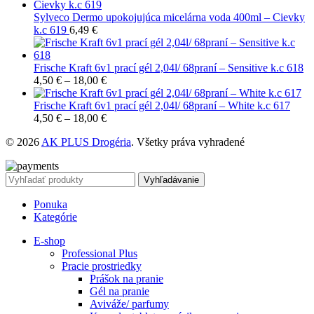
Sylveco Dermo upokojujúca micelárna voda 400ml – Cievky
k.c 619
6,49
€
Frische Kraft 6v1 prací gél 2,04l/ 68praní – Sensitive k.c 618
4,50
€
–
18,00
€
Frische Kraft 6v1 prací gél 2,04l/ 68praní – White k.c 617
4,50
€
–
18,00
€
© 2026
AK PLUS Drogéria
. Všetky práva vyhradené
Vyhľadávanie
Ponuka
Kategórie
E-shop
Professional Plus
Pracie prostriedky
Prášok na pranie
Gél na pranie
Aviváže/ parfumy