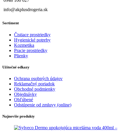
0948 100 027
info@akplusdrogeria.sk
Sortiment
Čistiace prostriedky
Hygienické potreby
Kozmetika
Pracie prostriedky
Plienky
Užitočné odkazy
Ochrana osobných údajov
Reklamačný poriadok
Obchodné podmienky
Objednávky
Obľúbené
Odstúpenie od zmluvy (online)
Najnovšie produkty