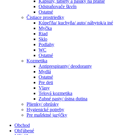
Kapsuly, tablety a pásiky na pranie
Odstraňovače škvŕn
Ostatné
Čistiace prostriedky
Kúpeľňa/ kuchyňa/ auto/ nábytok/a iné
Myčka
Riad
Sklo
Podlahy
WC
Ostatné
Kozmetika
Antiprespiranty/ deodoranty
Mydlá
Ostatné
Pre deti
Vlasy
Telová kozmetika
Zubné pasty/ ústna dutina
Plienky/ obrúsky
Hygienické potreby
Pre mašrktné jazýčky
Obchod
Obľúbené