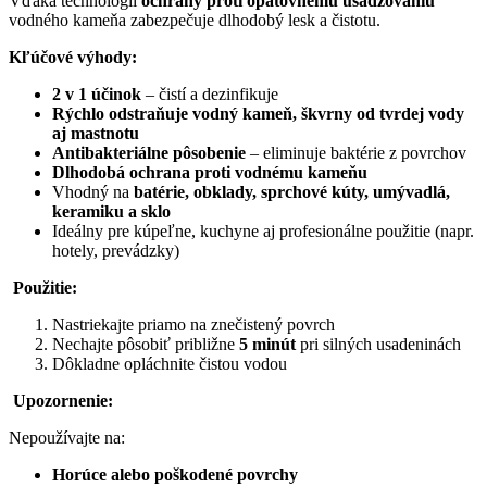
Vďaka technológii
ochrany proti opätovnému usadzovaniu
vodného kameňa zabezpečuje dlhodobý lesk a čistotu.
Kľúčové výhody:
2 v 1 účinok
– čistí a dezinfikuje
Rýchlo odstraňuje vodný kameň, škvrny od tvrdej vody
aj mastnotu
Antibakteriálne pôsobenie
– eliminuje baktérie z povrchov
Dlhodobá ochrana proti vodnému kameňu
Vhodný na
batérie, obklady, sprchové kúty, umývadlá,
keramiku a sklo
Ideálny pre kúpeľne, kuchyne aj profesionálne použitie (napr.
hotely, prevádzky)
Použitie:
Nastriekajte priamo na znečistený povrch
Nechajte pôsobiť približne
5 minút
pri silných usadeninách
Dôkladne opláchnite čistou vodou
Upozornenie:
Nepoužívajte na:
Horúce alebo poškodené povrchy