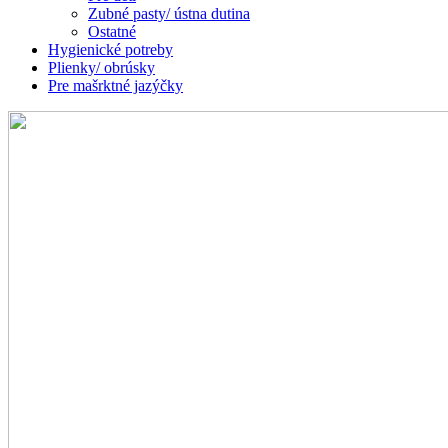
Zubné pasty/ ústna dutina
Ostatné
Hygienické potreby
Plienky/ obrúsky
Pre mašrktné jazýčky