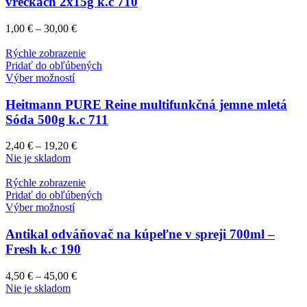
vreckách 2x15g k.c 710
1,00
€
–
30,00
€
Rýchle zobrazenie
Pridať do obľúbených
Výber možností
Heitmann PURE Reine multifunkčná jemne mletá
Sóda 500g k.c 711
2,40
€
–
19,20
€
Nie je skladom
Rýchle zobrazenie
Pridať do obľúbených
Výber možností
Antikal odváňovač na kúpeľne v spreji 700ml –
Fresh k.c 190
4,50
€
–
45,00
€
Nie je skladom