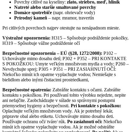
Povrchy citlivé na kyseliny:
zlato, striebro, meď, hliník
Natreté alebo staršie smaltované povrchy
Domáce spotrebiče
(napr. ohrievače vody)
Prírodný kameň
– napr. mramor, travertín
Pri citlivých povrchoch najprv otestujte na nenápadnom mieste.
Výstražné upozornenia:
H315 – Spôsobuje podráždenie pokožky,
H319 – Spôsobuje vážne podráždenie očí
Bezpečnostné upozornenia – EÚ (§28, 1272/2008):
P102 –
Uchovávajte mimo dosahu detí; P302 + P352 – PRI KONTAKTE
S POKOŽKOU: Umyte veľkým množstvom mydla a vody; P260 –
Nevdychujte sprej; P305 + P351 – PRI ZASIAHNUTÍ OČÍ:
Niekoľko minút ich opatrne vyplachujte vodou; Nemiešajte s
bielidlom alebo inými čistiacimi prostriedkami,
Bezpečnostné opatrenia:
Zabráňte kontaktu s očami. Zabráňte
kontaktu s pokožkou. Pri používaní tohto výrobku nejedzte, nepite
ani nefajčite. Zaobchádzajte v súlade so správnymi postupmi
priemyselnej hygieny a bezpečnosti.
Pri kontakte s pokožkou:
Oplachujte veľkým množstvom vody. Ak je potrebný lekár,
pripravte obal alebo etiketu. Uchovávajte mimo dosahu deti.
Používajte ochranu oči/ tváre/ rúk.
Po zasiahnutí očí:
Niekoľko
minút ich opatrne vyplachujte vodou. Ak je možné odstráňte