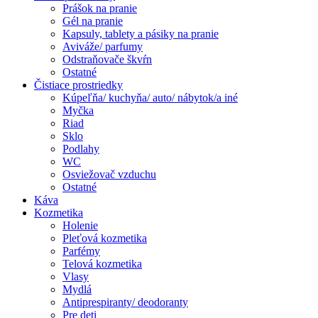
Prášok na pranie
Gél na pranie
Kapsuly, tablety a pásiky na pranie
Aviváže/ parfumy
Odstraňovače škvŕn
Ostatné
Čistiace prostriedky
Kúpeľňa/ kuchyňa/ auto/ nábytok/a iné
Myčka
Riad
Sklo
Podlahy
WC
Osviežovač vzduchu
Ostatné
Káva
Kozmetika
Holenie
Pleťová kozmetika
Parfémy
Telová kozmetika
Vlasy
Mydlá
Antiprespiranty/ deodoranty
Pre deti