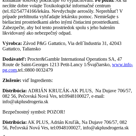
kontaktné šošovky pokračujte vo vyplachovaní.
Po požití:
Ak sa
necítite dobre volajte Toxikologické informačné centrum
(tel.:02/54774166/lekára. Nevdychujte aerosóly. Neprehĺtať! V
prípade prehltnutia vyhľadajte lekársku pomoc. Nemiešajte s
bieliacimi prostriedkami alebo inými čistiacimi prostriedkami.
Zabezpečte, aby bol tento prostriedok spolu s jeho balením
likvidovaný ako nebezpečný odpad.
Výrobca:
Závod P&G Gattatico, Via dell´Industria 31, 42043
Gattatico, Taliansko
Dodávateľ:
Procter&Gamble International Operations SA, 47
Route de Saint-Georges 1213 Petit-Lancy 1/Švajčiarsko,
www.info-
pg.com
,tel.:0800 0032479
Zloženie:
viď Ingredients:
Distribúcia:
ADRIÁN KRUĽÁK-AK PLUS, Na Dujave 706/57,
082 56, Pečovská Nová Ves, tel:0948100027, e-mail:
info@akplusdrogeria.sk
Bezpečnostný symbol: POZOR!
Distribúcia:
AK PLUS, Adrián Kruľák, Na Dujave 706/57, 082
56, Pečovská Nová Ves, tel:0948100027, info@akplusdrogeria.sk