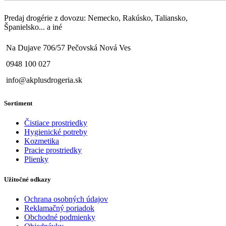
Predaj drogérie z dovozu: Nemecko, Rakúsko, Taliansko,
Španielsko... a iné
Na Dujave 706/57 Pečovská Nová Ves
0948 100 027
info@akplusdrogeria.sk
Sortiment
Čistiace prostriedky
Hygienické potreby
Kozmetika
Pracie prostriedky
Plienky
Užitočné odkazy
Ochrana osobných údajov
Reklamačný poriadok
Obchodné podmienky