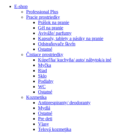
E-shop
Professional Plus
Pracie prostriedky
Prášok na pranie
Gél na pranie
Aviváže/ parfumy
Kapsuly, tablety a pásiky na pranie
Odstraňovače škvŕn
Ostatné
Čistiace prostriedky
Kúpeľňa/ kuchyňa/ auto/ nábytok/a iné
Myčka
Riad
Sklo
Podlahy
WC
Ostatné
Kozmetika
Antiprespiranty/ deodoranty
Mydlá
Ostatné
Pre deti
Vlasy
Telová kozmetika