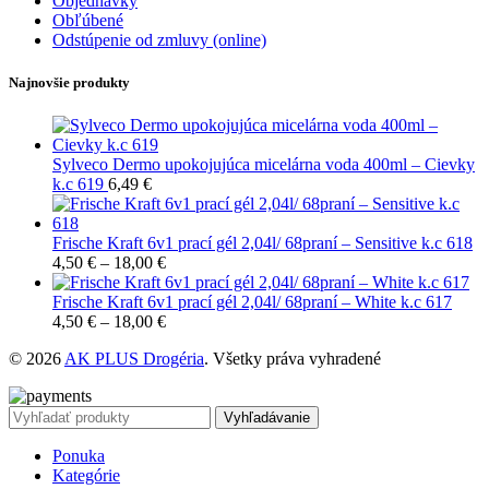
Objednávky
Obľúbené
Odstúpenie od zmluvy (online)
Najnovšie produkty
Sylveco Dermo upokojujúca micelárna voda 400ml – Cievky
k.c 619
6,49
€
Frische Kraft 6v1 prací gél 2,04l/ 68praní – Sensitive k.c 618
4,50
€
–
18,00
€
Frische Kraft 6v1 prací gél 2,04l/ 68praní – White k.c 617
4,50
€
–
18,00
€
© 2026
AK PLUS Drogéria
. Všetky práva vyhradené
Vyhľadávanie
Ponuka
Kategórie