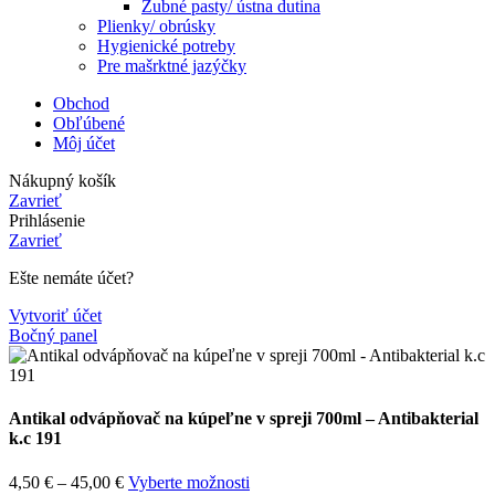
Zubné pasty/ ústna dutina
Plienky/ obrúsky
Hygienické potreby
Pre mašrktné jazýčky
Obchod
Obľúbené
Môj účet
Nákupný košík
Zavrieť
Prihlásenie
Zavrieť
Ešte nemáte účet?
Vytvoriť účet
Bočný panel
Antikal odvápňovač na kúpeľne v spreji 700ml – Antibakterial
k.c 191
4,50
€
–
45,00
€
Vyberte možnosti