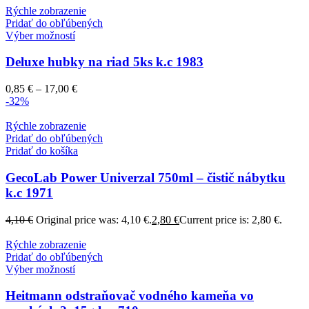
Rýchle zobrazenie
Pridať do obľúbených
Výber možností
Deluxe hubky na riad 5ks k.c 1983
0,85
€
–
17,00
€
-32%
Rýchle zobrazenie
Pridať do obľúbených
Pridať do košíka
GecoLab Power Univerzal 750ml – čistič nábytku
k.c 1971
4,10
€
Original price was: 4,10 €.
2,80
€
Current price is: 2,80 €.
Rýchle zobrazenie
Pridať do obľúbených
Výber možností
Heitmann odstraňovač vodného kameňa vo