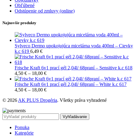
Obľúbené
Odstúpenie od zmluvy (online)
Najnovšie produkty
Sylveco Dermo upokojujúca micelárna voda 400ml – Cievky
k.c 619
6,49
€
Frische Kraft 6v1 prací gél 2,04l/ 68praní – Sensitive k.c 618
4,50
€
–
18,00
€
Frische Kraft 6v1 prací gél 2,04l/ 68praní – White k.c 617
4,50
€
–
18,00
€
© 2026
AK PLUS Drogéria
. Všetky práva vyhradené
Vyhľadávanie
Ponuka
Kategórie