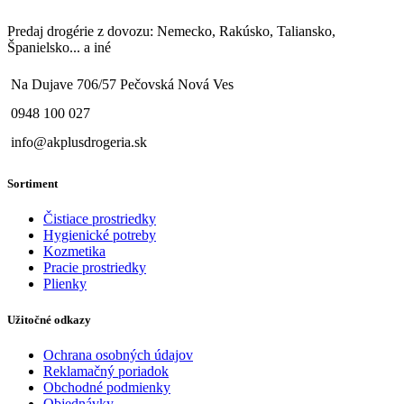
Predaj drogérie z dovozu: Nemecko, Rakúsko, Taliansko,
Španielsko... a iné
Na Dujave 706/57 Pečovská Nová Ves
0948 100 027
info@akplusdrogeria.sk
Sortiment
Čistiace prostriedky
Hygienické potreby
Kozmetika
Pracie prostriedky
Plienky
Užitočné odkazy
Ochrana osobných údajov
Reklamačný poriadok
Obchodné podmienky
Objednávky