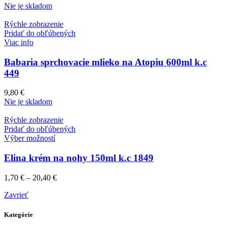
Nie je skladom
Rýchle zobrazenie
Pridať do obľúbených
Viac info
Babaria sprchovacie mlieko na Atopiu 600ml k.c
449
9,80
€
Nie je skladom
Rýchle zobrazenie
Pridať do obľúbených
Výber možností
Elina krém na nohy 150ml k.c 1849
1,70
€
–
20,40
€
Zavrieť
Kategórie