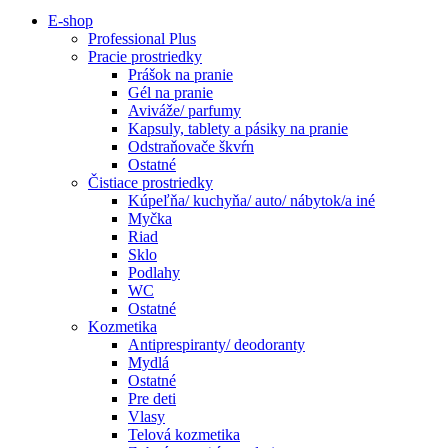
E-shop
Professional Plus
Pracie prostriedky
Prášok na pranie
Gél na pranie
Aviváže/ parfumy
Kapsuly, tablety a pásiky na pranie
Odstraňovače škvŕn
Ostatné
Čistiace prostriedky
Kúpeľňa/ kuchyňa/ auto/ nábytok/a iné
Myčka
Riad
Sklo
Podlahy
WC
Ostatné
Kozmetika
Antiprespiranty/ deodoranty
Mydlá
Ostatné
Pre deti
Vlasy
Telová kozmetika