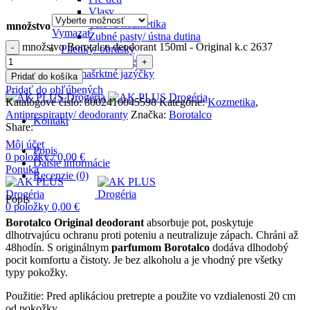
Vlasy
Telová kozmetika
množstvo
Vymazať
Zubné pasty/ ústna dutina
množstvo Borotalco deodorant 150ml - Original k.c 2637
Plienky/ obrúsky
Hygienické potreby
Pre mašrktné jazýčky
Pridať do košíka
Pridať do obľúbených
Katalógové číslo:
8002410045598
Kategórie:
Kozmetika
,
Antiprespiranty/ deodoranty
Značka:
Borotalco
Kontakt
Share:
Môj účet
Popis
0
položky
/
0,00
€
Ďalšie informácie
Ponuka
Recenzie (0)
Popis
0
položky
0,00
€
Borotalco
Original
deodorant
absorbuje pot, poskytuje
dlhotrvajúcu ochranu proti poteniu a neutralizuje zápach. Chráni až
48hodín. S originálnym
parfumom Borotalco
dodáva dlhodobý
pocit komfortu a čistoty. Je bez alkoholu a je vhodný pre všetky
typy pokožky.
Použitie: Pred aplikáciou pretrepte a použite vo vzdialenosti 20 cm
od pokožky.