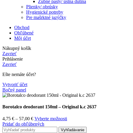
Zubné pasty/ ústna dutina
Plienky/ obrúsky
Hygienické potreby
Pre mašrktné jazýčky
Obchod
Obľúbené
Môj účet
Nákupný košík
Zavrieť
Prihlásenie
Zavrieť
Ešte nemáte účet?
Vytvoriť účet
Bočný panel
Borotalco deodorant 150ml – Original k.c 2637
4,75
€
–
57,00
€
Vyberte možnosti
Pridať do obľúbených
Vyhľadávanie