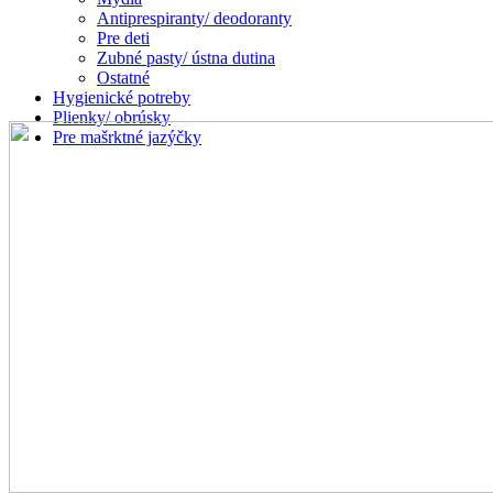
Antiprespiranty/ deodoranty
Pre deti
Zubné pasty/ ústna dutina
Ostatné
Hygienické potreby
Plienky/ obrúsky
Pre mašrktné jazýčky