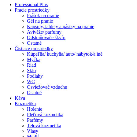
Professional Plus
Pracie prostriedky
Prášok na pranie
Gél na pranie
Kapsuly, tablety a pásiky na pranie
Aviváže/ parfumy
Odstraňovače škvŕn
Ostatné
Čistiace prostriedky
Kúpeľňa/ kuchyňa/ auto/ nábytok/a iné
Myčka
Riad
Sklo
Podlahy
WC
Osviežovač vzduchu
Ostatné
Káva
Kozmetika
Holenie
Pleťová kozmetika
Parfémy
Telová kozmetika
Vlasy
Mydlá