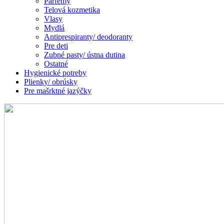
Parfémy
Telová kozmetika
Vlasy
Mydlá
Antiprespiranty/ deodoranty
Pre deti
Zubné pasty/ ústna dutina
Ostatné
Hygienické potreby
Plienky/ obrúsky
Pre mašrktné jazýčky