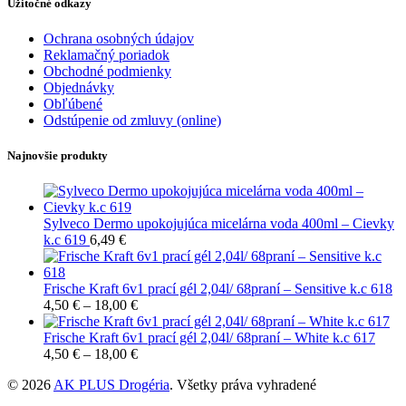
Užitočné odkazy
Ochrana osobných údajov
Reklamačný poriadok
Obchodné podmienky
Objednávky
Obľúbené
Odstúpenie od zmluvy (online)
Najnovšie produkty
Sylveco Dermo upokojujúca micelárna voda 400ml – Cievky
k.c 619
6,49
€
Frische Kraft 6v1 prací gél 2,04l/ 68praní – Sensitive k.c 618
4,50
€
–
18,00
€
Frische Kraft 6v1 prací gél 2,04l/ 68praní – White k.c 617
4,50
€
–
18,00
€
© 2026
AK PLUS Drogéria
. Všetky práva vyhradené