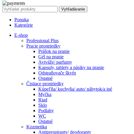
Vyhľadávanie
Ponuka
Kategórie
E-shop
Professional Plus
Pracie prostriedky
Prášok na pranie
Gél na pranie
Aviváže/ parfumy
Kapsuly, tablety a pásiky na pranie
Odstraňovače škvŕn
Ostatné
Čistiace prostriedky
Kúpeľňa/ kuchyňa/ auto/ nábytok/a iné
Myčka
Riad
Sklo
Podlahy
WC
Ostatné
Kozmetika
Antiprespiranty/ deodoranty