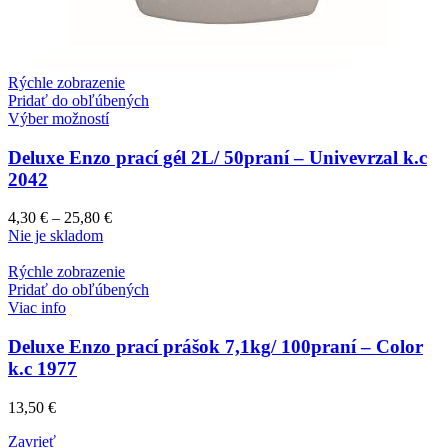
Rýchle zobrazenie
Pridať do obľúbených
Výber možností
Deluxe Enzo prací gél 2L/ 50praní – Univevrzal k.c
2042
4,30
€
–
25,80
€
Nie je skladom
Rýchle zobrazenie
Pridať do obľúbených
Viac info
Deluxe Enzo prací prášok 7,1kg/ 100praní – Color
k.c 1977
13,50
€
Zavrieť