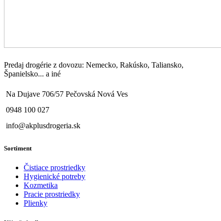
Predaj drogérie z dovozu: Nemecko, Rakúsko, Taliansko,
Španielsko... a iné
Na Dujave 706/57 Pečovská Nová Ves
0948 100 027
info@akplusdrogeria.sk
Sortiment
Čistiace prostriedky
Hygienické potreby
Kozmetika
Pracie prostriedky
Plienky