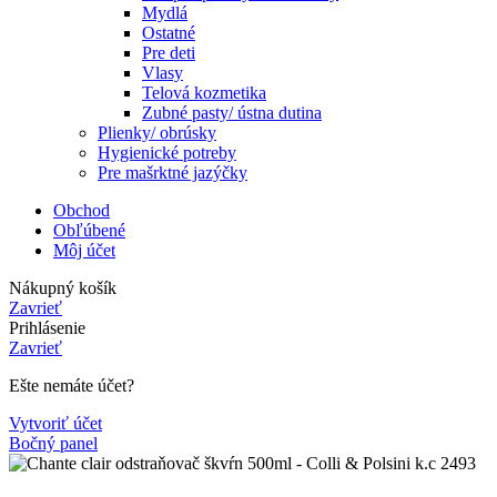
Mydlá
Ostatné
Pre deti
Vlasy
Telová kozmetika
Zubné pasty/ ústna dutina
Plienky/ obrúsky
Hygienické potreby
Pre mašrktné jazýčky
Obchod
Obľúbené
Môj účet
Nákupný košík
Zavrieť
Prihlásenie
Zavrieť
Ešte nemáte účet?
Vytvoriť účet
Bočný panel