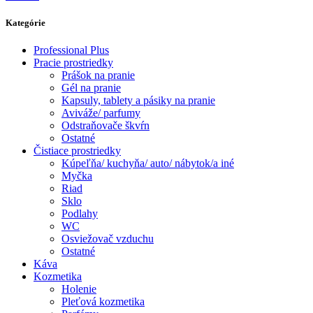
Kategórie
Professional Plus
Pracie prostriedky
Prášok na pranie
Gél na pranie
Kapsuly, tablety a pásiky na pranie
Aviváže/ parfumy
Odstraňovače škvŕn
Ostatné
Čistiace prostriedky
Kúpeľňa/ kuchyňa/ auto/ nábytok/a iné
Myčka
Riad
Sklo
Podlahy
WC
Osviežovač vzduchu
Ostatné
Káva
Kozmetika
Holenie
Pleťová kozmetika