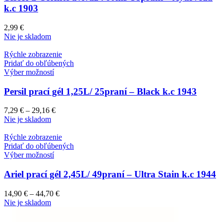
k.c 1903
2,99
€
Nie je skladom
Rýchle zobrazenie
Pridať do obľúbených
Výber možností
Persil prací gél 1,25L/ 25praní – Black k.c 1943
7,29
€
–
29,16
€
Nie je skladom
Rýchle zobrazenie
Pridať do obľúbených
Výber možností
Ariel prací gél 2,45L/ 49praní – Ultra Stain k.c 1944
14,90
€
–
44,70
€
Nie je skladom