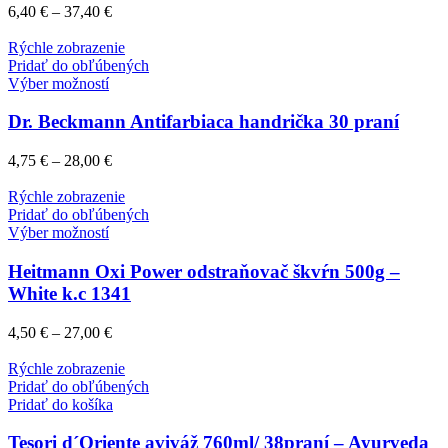
6,40
€
–
37,40
€
Rýchle zobrazenie
Pridať do obľúbených
Výber možností
Dr. Beckmann Antifarbiaca handrička 30 praní
4,75
€
–
28,00
€
Rýchle zobrazenie
Pridať do obľúbených
Výber možností
Heitmann Oxi Power odstraňovač škvŕn 500g –
White k.c 1341
4,50
€
–
27,00
€
Rýchle zobrazenie
Pridať do obľúbených
Pridať do košíka
Tesori d´Oriente aviváž 760ml/ 38praní – Ayurveda