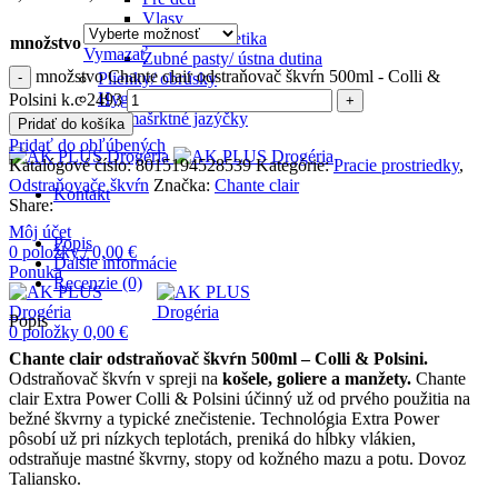
Vlasy
Telová kozmetika
množstvo
Vymazať
Zubné pasty/ ústna dutina
množstvo Chante clair odstraňovač škvŕn 500ml - Colli &
Plienky/ obrúsky
Hygienické potreby
Polsini k.c 2493
Pre mašrktné jazýčky
Pridať do košíka
Pridať do obľúbených
Katalógové číslo:
8015194528539
Kategórie:
Pracie prostriedky
,
Odstraňovače škvŕn
Značka:
Chante clair
Kontakt
Share:
Môj účet
Popis
0
položky
/
0,00
€
Ďalšie informácie
Ponuka
Recenzie (0)
Popis
0
položky
0,00
€
Chante clair odstraňovač škvŕn 500ml – Colli & Polsini.
Odstraňovač škvŕn v spreji na
košele, goliere a manžety.
Chante
clair Extra Power Colli & Polsini účinný už od prvého použitia na
bežné škvrny a typické znečistenie. Technológia Extra Power
pôsobí už pri nízkych teplotách, preniká do hĺbky vlákien,
odstraňuje mastné škvrny, stopy od kožného mazu a potu. Dovoz
Taliansko.