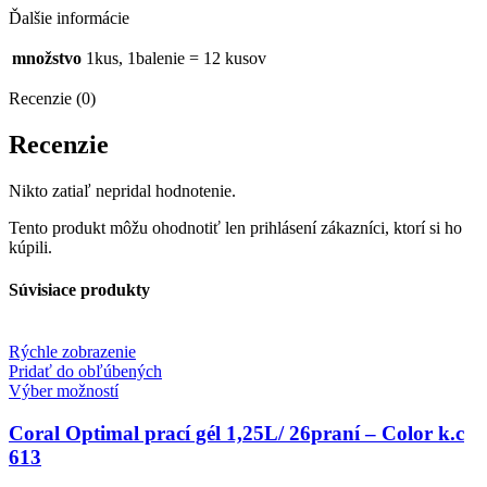
Ďalšie informácie
množstvo
1kus, 1balenie = 12 kusov
Recenzie (0)
Recenzie
Nikto zatiaľ nepridal hodnotenie.
Tento produkt môžu ohodnotiť len prihlásení zákazníci, ktorí si ho
kúpili.
Súvisiace produkty
Rýchle zobrazenie
Pridať do obľúbených
Výber možností
Coral Optimal prací gél 1,25L/ 26praní – Color k.c
613