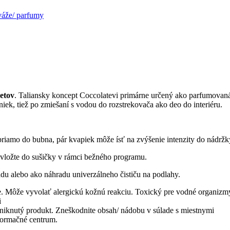
váže/ parfumy
etov
. Taliansky koncept Coccolatevi primárne určený ako parfumovaná
ek, tiež po zmiešaní s vodou do rozstrekovača ako deo do interiéru.
 priamo do bubna, pár kvapiek môže ísť na zvýšenie intenzity do nádržk
 vložte do sušičky v rámci bežného programu.
du alebo ako náhradu univerzálneho čističu na podlahy.
 Môže vyvolať alergickú kožnú reakciu. Toxický pre vodné organizmy, 
i
iknutý produkt. Zneškodnite obsah/ nádobu v súlade s miestnymi
formačné centrum.