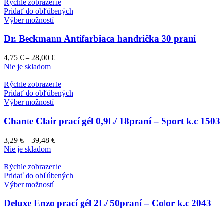
Rýchle zobrazenie
Pridať do obľúbených
Výber možností
Dr. Beckmann Antifarbiaca handrička 30 praní
4,75
€
–
28,00
€
Nie je skladom
Rýchle zobrazenie
Pridať do obľúbených
Výber možností
Chante Clair prací gél 0,9L/ 18praní – Sport k.c 1503
3,29
€
–
39,48
€
Nie je skladom
Rýchle zobrazenie
Pridať do obľúbených
Výber možností
Deluxe Enzo prací gél 2L/ 50praní – Color k.c 2043