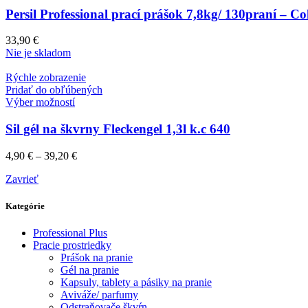
Persil Professional prací prášok 7,8kg/ 130praní – Co
33,90
€
Nie je skladom
Rýchle zobrazenie
Pridať do obľúbených
Výber možností
Sil gél na škvrny Fleckengel 1,3l k.c 640
4,90
€
–
39,20
€
Zavrieť
Kategórie
Professional Plus
Pracie prostriedky
Prášok na pranie
Gél na pranie
Kapsuly, tablety a pásiky na pranie
Aviváže/ parfumy
Odstraňovače škvŕn