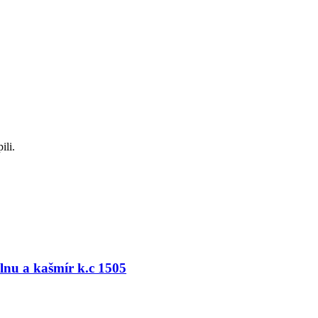
ili.
lnu a kašmír k.c 1505