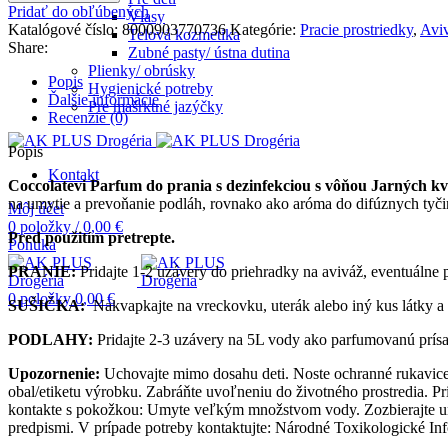
Pridať do obľúbených
Vlasy
Katalógové číslo:
8000903770736
Kategórie:
Pracie prostriedky
,
Avi
Telová kozmetika
Share:
Zubné pasty/ ústna dutina
Plienky/ obrúsky
Popis
Hygienické potreby
Ďalšie informácie
Pre mašrktné jazýčky
Recenzie (0)
Popis
Kontakt
Coccolatevi
P
arfum do prania s dezinfekciou s vôňou Jarných kv
na umytie a prevoňanie podláh, rovnako ako aróma do difúznych tyčini
Môj účet
0
položky
/
0,00
€
Pred použitím pretrepte.
Ponuka
PRANIE:
Pridajte 1-2 uzávery do priehradky na aviváž, eventuálne
0
položky
0,00
€
SUŠIČKA:
Nakvapkajte na vreckovku, uterák alebo iný kus látky a
PODLAHY:
Pridajte 2-3 uzávery na 5L vody ako parfumovanú prísa
Upozornenie:
Uchovajte mimo dosahu deti. Noste ochranné rukavice.
obal/etiketu výrobku. Zabráňte uvoľneniu do životného prostredia. Pr
kontakte s pokožkou: Umyte veľkým množstvom vody. Zozbierajte un
predpismi. V prípade potreby kontaktujte: Národné Toxikologické In