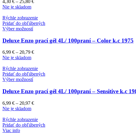
4,30
€
–
25,80
€
Nie je skladom
Rýchle zobrazenie
Pridať do obľúbených
Výber možností
Deluxe Enzo prací gél 4L/ 100praní – Color k.c 1975
6,99
€
–
20,79
€
Nie je skladom
Rýchle zobrazenie
Pridať do obľúbených
Výber možností
Deluxe Enzo prací gél 4L/ 100praní – Sensitive k.c 19
6,99
€
–
20,97
€
Nie je skladom
Rýchle zobrazenie
Pridať do obľúbených
Viac info