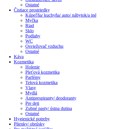
Ostatné
Čistiace prostriedky
Kúpeľňa/ kuchyňa/ auto/ nábytok/a iné
Myčka
Riad
Sklo
Podlahy
WC
Osviežovač vzduchu
Ostatné
Káva
Kozmetika
Holenie
Pleťová kozmetika
Parfémy
Telová kozmetika
Vlasy
Mydlá
Antiprespiranty/ deodoranty
Pre deti
Zubné pasty/ ústna dutina
Ostatné
Hygienické potreby
Plienky/ obrúsky