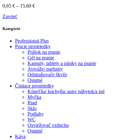
0,65
€
–
15,60
€
Zavrieť
Kategórie
Professional Plus
Pracie prostriedky
Prášok na pranie
Gél na pranie
Kapsuly, tablety a pásiky na pranie
Aviváže/ parfumy
Odstraňovače škvŕn
Ostatné
Čistiace prostriedky
Kúpeľňa/ kuchyňa/ auto/ nábytok/a iné
Myčka
Riad
Sklo
Podlahy
WC
Osviežovač vzduchu
Ostatné
Káva