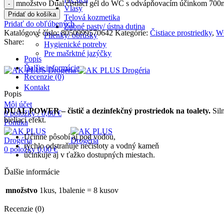
množstvo Dual čistiaci gél do WC s odvápňovacím účinkom 700ml
Vlasy
Pridať do košíka
Telová kozmetika
Pridať do obľúbených
Zubné pasty/ ústna dutina
Katalógové číslo:
8050999570642
Kategórie:
Čistiace prostriedky
,
W
Plienky/ obrúsky
Share:
Hygienické potreby
Pre mašrktné jazýčky
Popis
Ďalšie informácie
Recenzie (0)
Kontakt
Popis
Môj účet
DUAL POWER – čistič a dezinfekčný prostriedok na toalety.
Sil
0
položky
/
0,00
€
bieliaci efekt.
Ponuka
Účinne pôsobí aj pod vodou,
rýchlo odstraňuje nečistoty a vodný kameň
0
položky
0,00
€
účinkuje aj v ťažko dostupných miestach.
Ďalšie informácie
množstvo
1kus, 1balenie = 8 kusov
Recenzie (0)