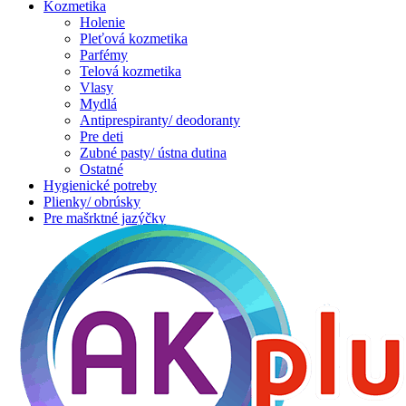
Kozmetika
Holenie
Pleťová kozmetika
Parfémy
Telová kozmetika
Vlasy
Mydlá
Antiprespiranty/ deodoranty
Pre deti
Zubné pasty/ ústna dutina
Ostatné
Hygienické potreby
Plienky/ obrúsky
Pre mašrktné jazýčky