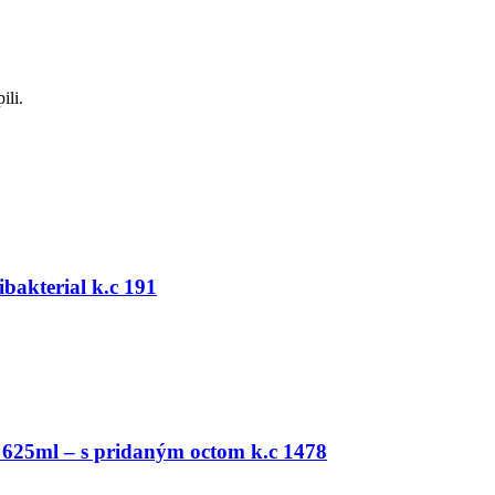
ili.
bakterial k.c 191
í 625ml – s pridaným octom k.c 1478