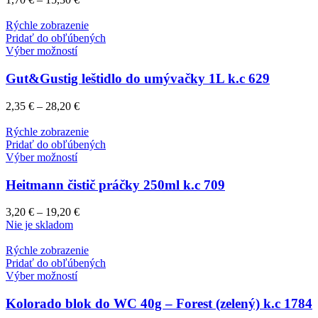
Rýchle zobrazenie
Pridať do obľúbených
Výber možností
Gut&Gustig leštidlo do umývačky 1L k.c 629
2,35
€
–
28,20
€
Rýchle zobrazenie
Pridať do obľúbených
Výber možností
Heitmann čistič práčky 250ml k.c 709
3,20
€
–
19,20
€
Nie je skladom
Rýchle zobrazenie
Pridať do obľúbených
Výber možností
Kolorado blok do WC 40g – Forest (zelený) k.c 1784