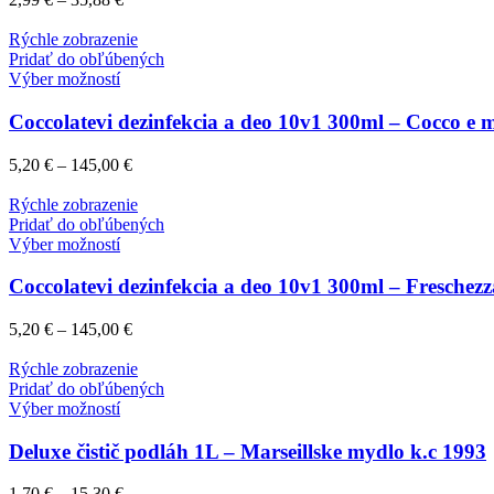
Rýchle zobrazenie
Pridať do obľúbených
Výber možností
Coccolatevi dezinfekcia a deo 10v1 300ml – Cocco e 
5,20
€
–
145,00
€
Rýchle zobrazenie
Pridať do obľúbených
Výber možností
Coccolatevi dezinfekcia a deo 10v1 300ml – Freschezz
5,20
€
–
145,00
€
Rýchle zobrazenie
Pridať do obľúbených
Výber možností
Deluxe čistič podláh 1L – Marseillske mydlo k.c 1993
1,70
€
–
15,30
€