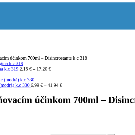
acím účinkom 700ml – Disincrostante k.c 318
na k.c 319
2,15
€
–
17,20
€
 (modrá) k.c 330
6,99
€
–
41,94
€
pňovacím účinkom 700ml – Disincr