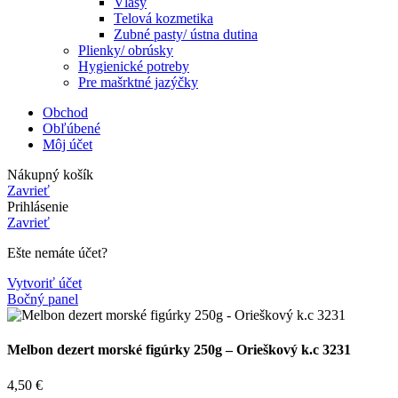
Vlasy
Telová kozmetika
Zubné pasty/ ústna dutina
Plienky/ obrúsky
Hygienické potreby
Pre mašrktné jazýčky
Obchod
Obľúbené
Môj účet
Nákupný košík
Zavrieť
Prihlásenie
Zavrieť
Ešte nemáte účet?
Vytvoriť účet
Bočný panel
Melbon dezert morské figúrky 250g – Orieškový k.c 3231
4,50
€