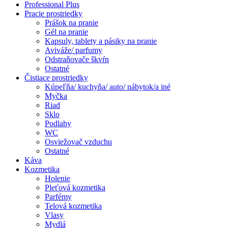
Professional Plus
Pracie prostriedky
Prášok na pranie
Gél na pranie
Kapsuly, tablety a pásiky na pranie
Aviváže/ parfumy
Odstraňovače škvŕn
Ostatné
Čistiace prostriedky
Kúpeľňa/ kuchyňa/ auto/ nábytok/a iné
Myčka
Riad
Sklo
Podlahy
WC
Osviežovač vzduchu
Ostatné
Káva
Kozmetika
Holenie
Pleťová kozmetika
Parfémy
Telová kozmetika
Vlasy
Mydlá