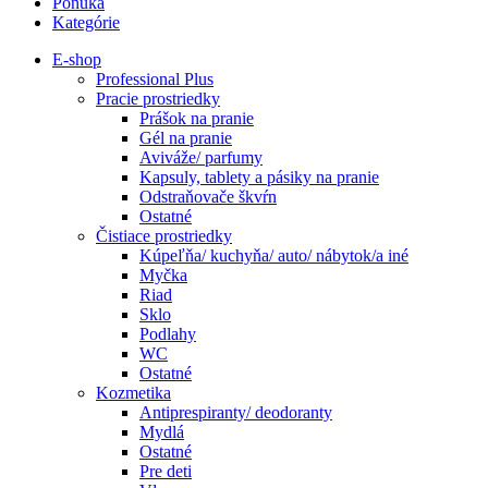
Ponuka
Kategórie
E-shop
Professional Plus
Pracie prostriedky
Prášok na pranie
Gél na pranie
Aviváže/ parfumy
Kapsuly, tablety a pásiky na pranie
Odstraňovače škvŕn
Ostatné
Čistiace prostriedky
Kúpeľňa/ kuchyňa/ auto/ nábytok/a iné
Myčka
Riad
Sklo
Podlahy
WC
Ostatné
Kozmetika
Antiprespiranty/ deodoranty
Mydlá
Ostatné
Pre deti