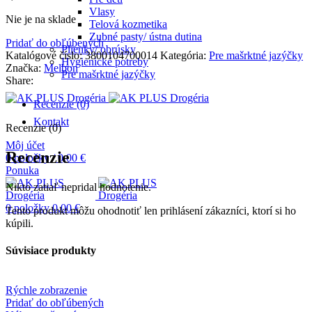
Vlasy
Nie je na sklade
Telová kozmetika
Zubné pasty/ ústna dutina
Pridať do obľúbených
Plienky/ obrúsky
Katalógové číslo:
3800104700014
Kategória:
Pre mašrktné jazýčky
Hygienické potreby
Značka:
Melbon
Pre mašrktné jazýčky
Share:
Recenzie (0)
Kontakt
Recenzie (0)
Môj účet
Recenzie
0
položky
/
0,00
€
Ponuka
Nikto zatiaľ nepridal hodnotenie.
0
položky
0,00
€
Tento produkt môžu ohodnotiť len prihlásení zákazníci, ktorí si ho
kúpili.
Súvisiace produkty
Rýchle zobrazenie
Pridať do obľúbených