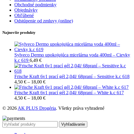
Obchodné podmienky
Objednávky
Obľúbené
Odstúpenie od zmluvy (online)
Najnovšie produkty
Sylveco Dermo upokojujúca micelárna voda 400ml – Cievky
k.c 619
6,49
€
Frische Kraft 6v1 prací gél 2,04l/ 68praní – Sensitive k.c 618
4,50
€
–
18,00
€
Frische Kraft 6v1 prací gél 2,04l/ 68praní – White k.c 617
4,50
€
–
18,00
€
© 2026
AK PLUS Drogéria
. Všetky práva vyhradené
Vyhľadávanie