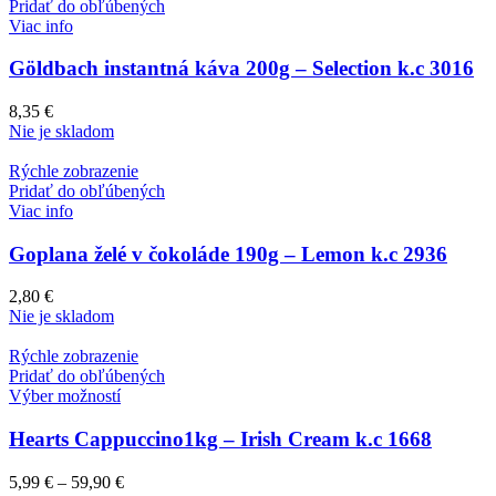
Pridať do obľúbených
Viac info
Göldbach instantná káva 200g – Selection k.c 3016
8,35
€
Nie je skladom
Rýchle zobrazenie
Pridať do obľúbených
Viac info
Goplana želé v čokoláde 190g – Lemon k.c 2936
2,80
€
Nie je skladom
Rýchle zobrazenie
Pridať do obľúbených
Výber možností
Hearts Cappuccino1kg – Irish Cream k.c 1668
5,99
€
–
59,90
€