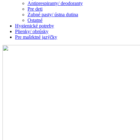
Antiprespiranty/ deodoranty
Pre deti
Zubné pasty/ ústna dutina
Ostatné
Hygienické potreby
Plienky/ obrúsky
Pre mašrktné jazýčky