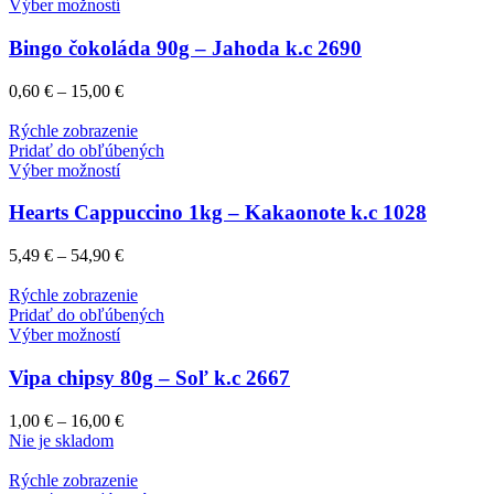
Výber možností
Bingo čokoláda 90g – Jahoda k.c 2690
0,60
€
–
15,00
€
Rýchle zobrazenie
Pridať do obľúbených
Výber možností
Hearts Cappuccino 1kg – Kakaonote k.c 1028
5,49
€
–
54,90
€
Rýchle zobrazenie
Pridať do obľúbených
Výber možností
Vipa chipsy 80g – Soľ k.c 2667
1,00
€
–
16,00
€
Nie je skladom
Rýchle zobrazenie