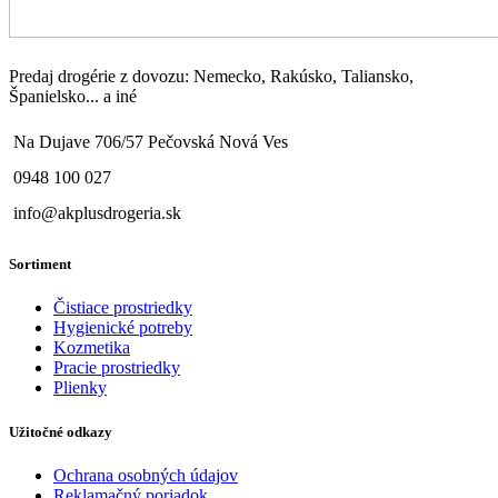
Predaj drogérie z dovozu: Nemecko, Rakúsko, Taliansko,
Španielsko... a iné
Na Dujave 706/57 Pečovská Nová Ves
0948 100 027
info@akplusdrogeria.sk
Sortiment
Čistiace prostriedky
Hygienické potreby
Kozmetika
Pracie prostriedky
Plienky
Užitočné odkazy
Ochrana osobných údajov
Reklamačný poriadok