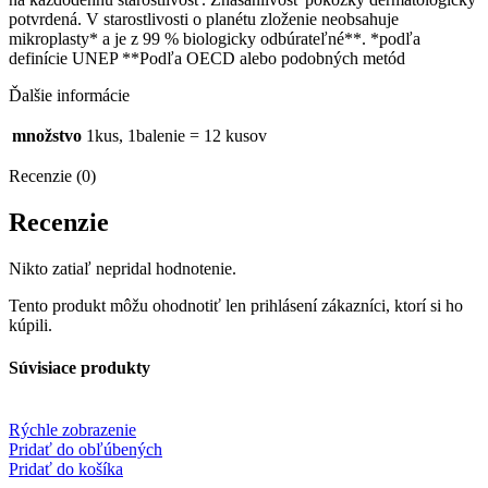
potvrdená. V starostlivosti o planétu zloženie neobsahuje
mikroplasty* a je z 99 % biologicky odbúrateľné**. *podľa
definície UNEP **Podľa OECD alebo podobných metód
Ďalšie informácie
množstvo
1kus, 1balenie = 12 kusov
Recenzie (0)
Recenzie
Nikto zatiaľ nepridal hodnotenie.
Tento produkt môžu ohodnotiť len prihlásení zákazníci, ktorí si ho
kúpili.
Súvisiace produkty
Rýchle zobrazenie
Pridať do obľúbených
Pridať do košíka