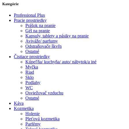
Kategórie
Professional Plus
Pracie prostriedky
Prášok na pranie
Gél na pranie
Kapsuly, tablety a pásiky na pranie
Aviváže/ parfumy
Odstraňovače škvŕn
Ostatné
Čistiace prostriedky
Kúpeľňa/ kuchyňa/ auto/ nábytok/a iné
Myčka
Riad
Sklo
Podlahy
WC
Osviežovač vzduchu
Ostatné
Káva
Kozmetika
Holenie
Pleťová kozmetika
Parfémy