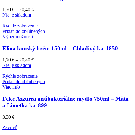
1,70
€
–
20,40
€
Nie je skladom
Rýchle zobrazenie
Pridať do obľúbených
Výber možností
Elina konský krém 150ml – Chladivý k.c 1850
1,70
€
–
20,40
€
Nie je skladom
Rýchle zobrazenie
Pridať do obľúbených
Viac info
Felce Azzurra antibakteriálne mydlo 750ml – Mäta
a Limetka k.c 899
3,30
€
Zavrieť