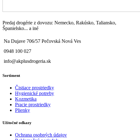
Predaj drogérie z dovozu: Nemecko, Rakúsko, Taliansko,
Španielsko... a iné
Na Dujave 706/57 Pečovská Nová Ves
0948 100 027
info@akplusdrogeria.sk
Sortiment
Čistiace prostriedky
Hygienické potreby
Kozmetika
Pracie prostriedky
Plienky
Užitočné odkazy
Ochrana osobných údajov