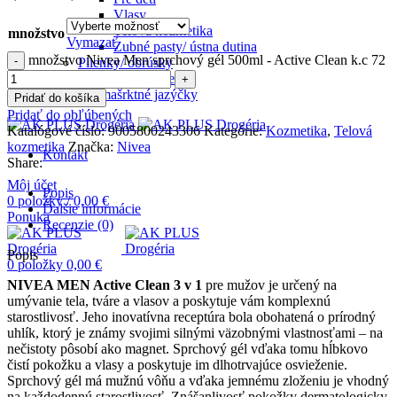
Vlasy
Telová kozmetika
množstvo
Vymazať
Zubné pasty/ ústna dutina
množstvo Nivea Men sprchový gél 500ml - Active Clean k.c 72
Plienky/ obrúsky
Hygienické potreby
Pre mašrktné jazýčky
Pridať do košíka
Pridať do obľúbených
Katalógové číslo:
9005800243306
Kategórie:
Kozmetika
,
Telová
kozmetika
Značka:
Nivea
Kontakt
Share:
Môj účet
Popis
0
položky
/
0,00
€
Ďalšie informácie
Ponuka
Recenzie (0)
Popis
0
položky
0,00
€
NIVEA MEN Active Clean
3 v 1
pre mužov je určený na
umývanie tela, tváre a vlasov a poskytuje vám komplexnú
starostlivosť. Jeho inovatívna receptúra ​​bola obohatená o prírodný
uhlík, ktorý je známy svojimi silnými väzobnými vlastnosťami – na
nečistoty pôsobí ako magnet. Sprchový gél vďaka tomu hĺbkovo
čistí pokožku a vlasy a poskytuje im dlhotrvajúce osvieženie.
Sprchový gél má mužnú vôňu a vďaka jemnému zloženiu je vhodný
na každodennú starostlivosť. Znášanlivosť pokožky dermatologicky