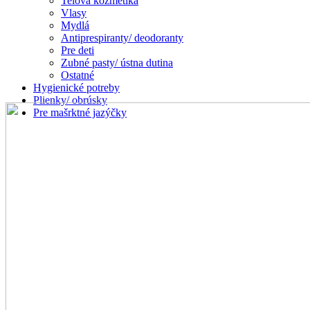
Telová kozmetika
Vlasy
Mydlá
Antiprespiranty/ deodoranty
Pre deti
Zubné pasty/ ústna dutina
Ostatné
Hygienické potreby
Plienky/ obrúsky
Pre mašrktné jazýčky