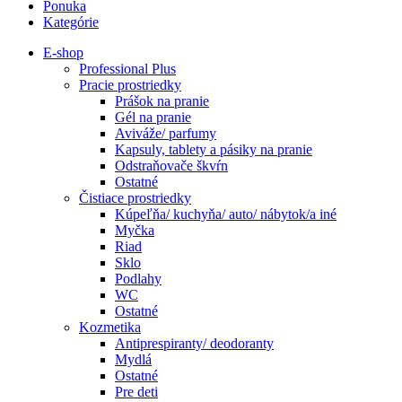
Ponuka
Kategórie
E-shop
Professional Plus
Pracie prostriedky
Prášok na pranie
Gél na pranie
Aviváže/ parfumy
Kapsuly, tablety a pásiky na pranie
Odstraňovače škvŕn
Ostatné
Čistiace prostriedky
Kúpeľňa/ kuchyňa/ auto/ nábytok/a iné
Myčka
Riad
Sklo
Podlahy
WC
Ostatné
Kozmetika
Antiprespiranty/ deodoranty
Mydlá
Ostatné
Pre deti