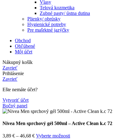
Vlasy
Telová kozmetika
Zubné pasty/ ústna dutina
Plienky/ obrúsky
Hygienické potreby
Pre mašrktné jazýčky
Obchod
Obľúbené
Môj účet
Nákupný košík
Zavrieť
Prihlásenie
Zavrieť
Ešte nemáte účet?
Vytvoriť účet
Bočný panel
Nivea Men sprchový gél 500ml – Active Clean k.c 72
3,89
€
–
46,68
€
Vyberte možnosti