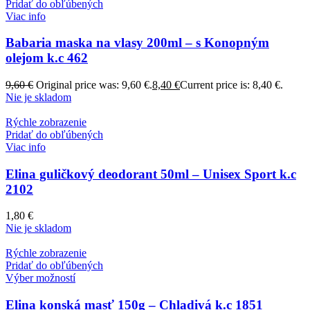
Pridať do obľúbených
Viac info
Babaria maska na vlasy 200ml – s Konopným
olejom k.c 462
9,60
€
Original price was: 9,60 €.
8,40
€
Current price is: 8,40 €.
Nie je skladom
Rýchle zobrazenie
Pridať do obľúbených
Viac info
Elina guličkový deodorant 50ml – Unisex Sport k.c
2102
1,80
€
Nie je skladom
Rýchle zobrazenie
Pridať do obľúbených
Výber možností
Elina konská masť 150g – Chladivá k.c 1851