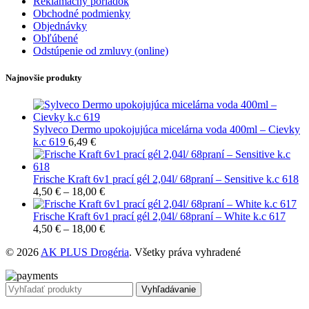
Reklamačný poriadok
Obchodné podmienky
Objednávky
Obľúbené
Odstúpenie od zmluvy (online)
Najnovšie produkty
Sylveco Dermo upokojujúca micelárna voda 400ml – Cievky
k.c 619
6,49
€
Frische Kraft 6v1 prací gél 2,04l/ 68praní – Sensitive k.c 618
4,50
€
–
18,00
€
Frische Kraft 6v1 prací gél 2,04l/ 68praní – White k.c 617
4,50
€
–
18,00
€
© 2026
AK PLUS Drogéria
. Všetky práva vyhradené
Vyhľadávanie