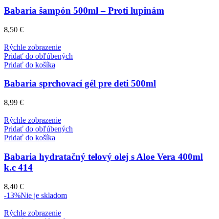
Babaria šampón 500ml – Proti lupinám
8,50
€
Rýchle zobrazenie
Pridať do obľúbených
Pridať do košíka
Babaria sprchovací gél pre deti 500ml
8,99
€
Rýchle zobrazenie
Pridať do obľúbených
Pridať do košíka
Babaria hydratačný telový olej s Aloe Vera 400ml
k.c 414
8,40
€
-13%
Nie je skladom
Rýchle zobrazenie