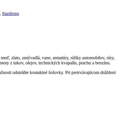
,
Stardrops
o, meď, zlato, umývadlá, vane, armatúry, ráfiky automobilov, rúry,
istoty z tukov, olejov, technických kvapalín, prachu a benzínu.
žnosti odstráňte kontaktné šošovky. Pri pretrvávajúcom dráždení