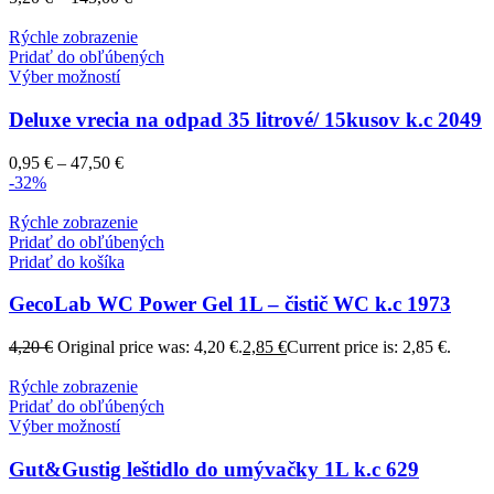
Rýchle zobrazenie
Pridať do obľúbených
Výber možností
Deluxe vrecia na odpad 35 litrové/ 15kusov k.c 2049
0,95
€
–
47,50
€
-32%
Rýchle zobrazenie
Pridať do obľúbených
Pridať do košíka
GecoLab WC Power Gel 1L – čistič WC k.c 1973
4,20
€
Original price was: 4,20 €.
2,85
€
Current price is: 2,85 €.
Rýchle zobrazenie
Pridať do obľúbených
Výber možností
Gut&Gustig leštidlo do umývačky 1L k.c 629