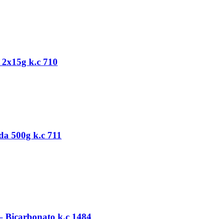
2x15g k.c 710
a 500g k.c 711
– Bicarbonato k.c 1484