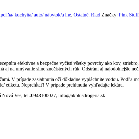
peľňa/ kuchyňa/ auto/ nábytok/a iné
,
Ostatné
,
Riad
Značky:
Pink Stuff
receptúra ​​efektívne a bezpečne vyčistí všetky povrchy ako kov, striebr
ná aj na umývanie silne znečistených rúk. Odstráni aj najodolnejšie neč
čami. V prípade zasiahnutia očí dôkladne vypláchnite vodou. Podľa mo
/ etiketu. Neprehĺtať! V prípade prehltnutia vyhľadajte lekára.
Nová Ves, tel.:0948100027, info@akplusdrogeria.sk