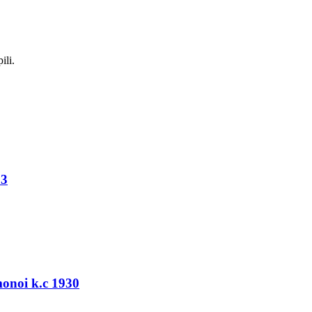
ili.
83
monoi k.c 1930