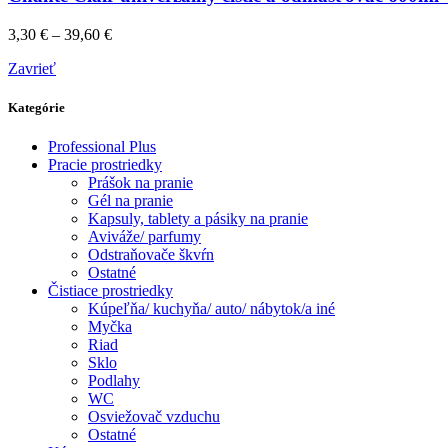
3,30
€
–
39,60
€
Zavrieť
Kategórie
Professional Plus
Pracie prostriedky
Prášok na pranie
Gél na pranie
Kapsuly, tablety a pásiky na pranie
Aviváže/ parfumy
Odstraňovače škvŕn
Ostatné
Čistiace prostriedky
Kúpeľňa/ kuchyňa/ auto/ nábytok/a iné
Myčka
Riad
Sklo
Podlahy
WC
Osviežovač vzduchu
Ostatné