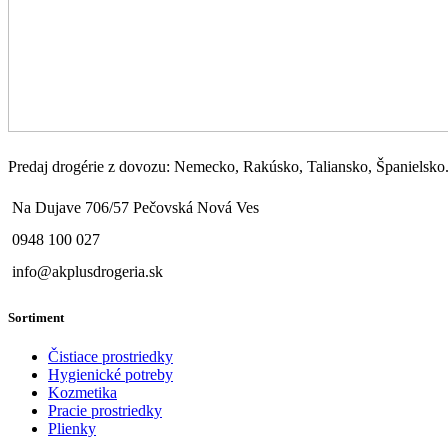
Predaj drogérie z dovozu: Nemecko, Rakúsko, Taliansko, Španielsko..
Na Dujave 706/57 Pečovská Nová Ves
0948 100 027
info@akplusdrogeria.sk
Sortiment
Čistiace prostriedky
Hygienické potreby
Kozmetika
Pracie prostriedky
Plienky