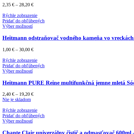
2,35
€
–
28,20
€
Rýchle zobrazenie
Pridať do obľúbených
Výber možností
Heitmann odstraňovač vodného kameňa vo vreckách 
1,00
€
–
30,00
€
Rýchle zobrazenie
Pridať do obľúbených
Výber možností
Heitmann PURE Reine multifunkčná jemne mletá Sód
2,40
€
–
19,20
€
Nie je skladom
Rýchle zobrazenie
Pridať do obľúbených
Výber možností
Chante Clair univerzálny čistič a odmasťovač 600ml 