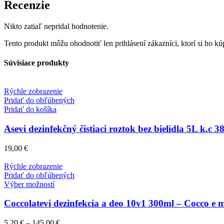
Recenzie
Nikto zatiaľ nepridal hodnotenie.
Tento produkt môžu ohodnotiť len prihlásení zákazníci, ktorí si ho kúp
Súvisiace produkty
Rýchle zobrazenie
Pridať do obľúbených
Pridať do košíka
Asevi dezinfekčný čistiaci roztok bez bielidla 5L k.c 3
19,00
€
Rýchle zobrazenie
Pridať do obľúbených
Výber možností
Coccolatevi dezinfekcia a deo 10v1 300ml – Cocco e 
5,20
€
–
145,00
€