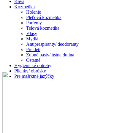
Káva
Kozmetika
Holenie
Pleťová kozmetika
Parfémy
Telová kozmetika
Vlasy
Mydlá
Antiprespiranty/ deodoranty
Pre deti
Zubné pasty/ ústna dutina
Ostatné
Hygienické potreby
Plienky/ obrúsky
Pre mašrktné jazýčky