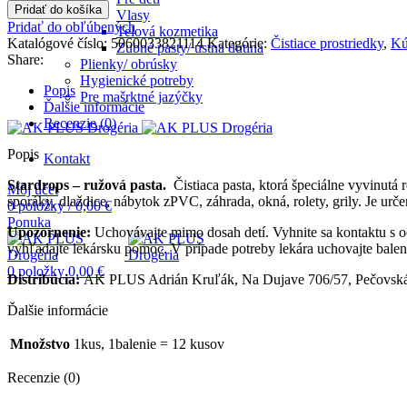
Pridať do košíka
Vlasy
Pridať do obľúbených
Telová kozmetika
Katalógové číslo:
5060033821114
Kategórie:
Čistiace prostriedky
,
Kú
Zubné pasty/ ústna dutina
Share:
Plienky/ obrúsky
Hygienické potreby
Popis
Pre mašrktné jazýčky
Ďalšie informácie
Recenzie (0)
Popis
Kontakt
Stardrops – ružová pasta.
Čistiaca pasta, ktorá špeciálne vyvinutá 
Môj účet
sporáky, dlaždice, nábytok zPVC, záhrada, okná, rolety, grily. Je urče
0
položky
/
0,00
€
Ponuka
Upozornenie:
Uchovávajte mimo dosah detí. Vyhnite sa kontaktu s o
vyhľadajte lekársku pomoc. V prípade potreby lekára uchovajte balenie
0
položky
0,00
€
Distribúcia:
AK PLUS Adrián Kruľák, Na Dujave 706/57, Pečovská 
Ďalšie informácie
Množstvo
1kus, 1balenie = 12 kusov
Recenzie (0)