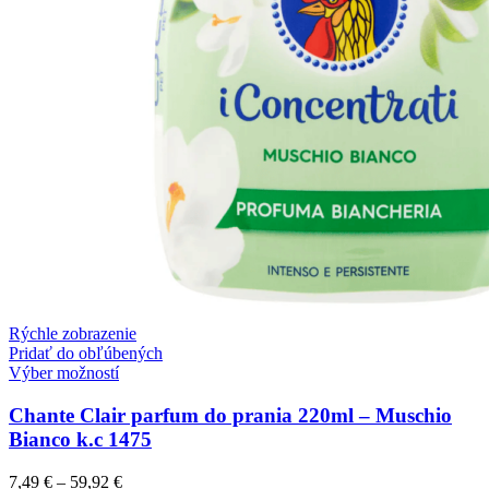
Rýchle zobrazenie
Pridať do obľúbených
Výber možností
Chante Clair parfum do prania 220ml – Muschio
Bianco k.c 1475
7,49
€
–
59,92
€