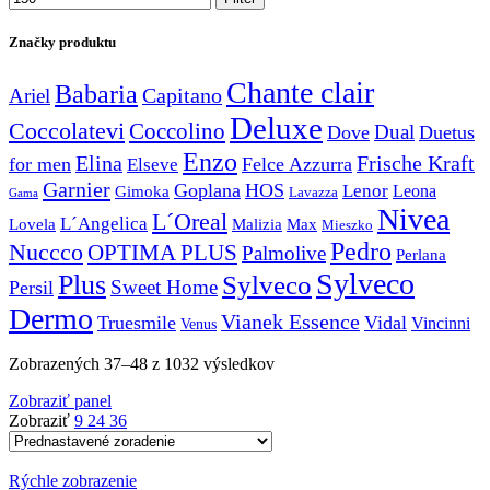
Značky produktu
Chante clair
Babaria
Capitano
Ariel
Deluxe
Coccolatevi
Coccolino
Dual
Dove
Duetus
Enzo
Elina
Frische Kraft
for men
Felce Azzurra
Elseve
Garnier
Goplana
HOS
Lenor
Gimoka
Leona
Lavazza
Gama
Nivea
L´Oreal
L´Angelica
Lovela
Malizia
Max
Mieszko
Pedro
Nuccco
OPTIMA PLUS
Palmolive
Perlana
Sylveco
Plus
Sylveco
Sweet Home
Persil
Dermo
Vianek Essence
Truesmile
Vidal
Vincinni
Venus
Zobrazených 37–48 z 1032 výsledkov
Zobraziť panel
Zobraziť
9
24
36
Rýchle zobrazenie