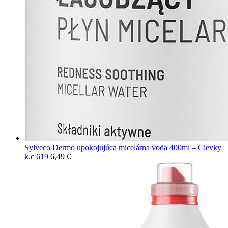
Sylveco Dermo upokojujúca micelárna voda 400ml – Cievky
k.c 619
6,49
€