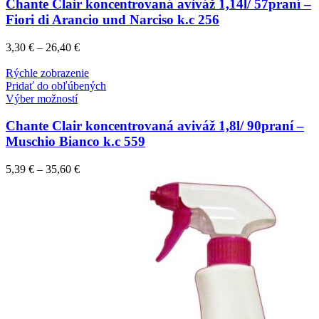
Chante Clair koncentrovaná aviváž 1,14l/ 57praní –
Fiori di Arancio und Narciso k.c 256
3,30
€
–
26,40
€
Rýchle zobrazenie
Pridať do obľúbených
Výber možností
Chante Clair koncentrovaná aviváž 1,8l/ 90praní –
Muschio Bianco k.c 559
5,39
€
–
35,60
€