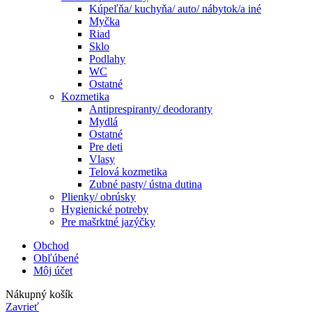
Kúpeľňa/ kuchyňa/ auto/ nábytok/a iné
Myčka
Riad
Sklo
Podlahy
WC
Ostatné
Kozmetika
Antiprespiranty/ deodoranty
Mydlá
Ostatné
Pre deti
Vlasy
Telová kozmetika
Zubné pasty/ ústna dutina
Plienky/ obrúsky
Hygienické potreby
Pre mašrktné jazýčky
Obchod
Obľúbené
Môj účet
Nákupný košík
Zavrieť