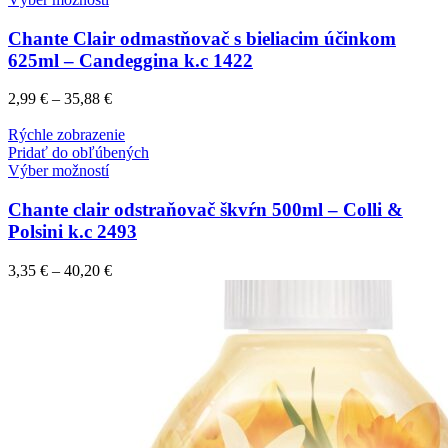
Chante Clair odmastňovač s bieliacim účinkom
625ml – Candeggina k.c 1422
2,99
€
–
35,88
€
Rýchle zobrazenie
Pridať do obľúbených
Výber možností
Chante clair odstraňovač škvŕn 500ml – Colli &
Polsini k.c 2493
3,35
€
–
40,20
€