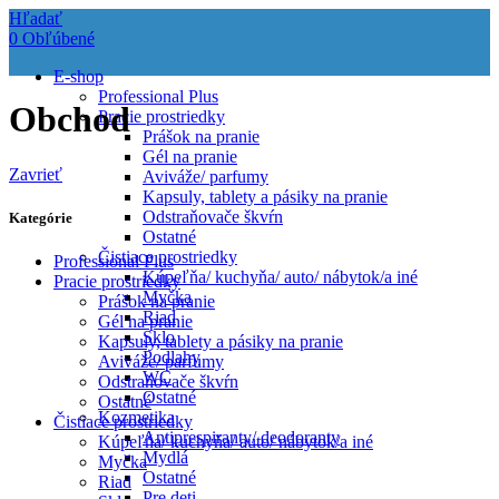
Hľadať
0
Obľúbené
E-shop
Professional Plus
Obchod
Pracie prostriedky
Prášok na pranie
Gél na pranie
Zavrieť
Aviváže/ parfumy
Kapsuly, tablety a pásiky na pranie
Odstraňovače škvŕn
Kategórie
Ostatné
Čistiace prostriedky
Professional Plus
Kúpeľňa/ kuchyňa/ auto/ nábytok/a iné
Pracie prostriedky
Myčka
Prášok na pranie
Riad
Gél na pranie
Sklo
Kapsuly, tablety a pásiky na pranie
Podlahy
Aviváže/ parfumy
WC
Odstraňovače škvŕn
Ostatné
Ostatné
Kozmetika
Čistiace prostriedky
Antiprespiranty/ deodoranty
Kúpeľňa/ kuchyňa/ auto/ nábytok/a iné
Mydlá
Myčka
Ostatné
Riad
Pre deti