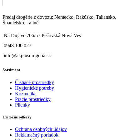
Predaj drogérie z dovozu: Nemecko, Rakúsko, Taliansko,
Španielsko... a iné
Na Dujave 706/57 Pečovská Nová Ves
0948 100 027
info@akplusdrogeria.sk
Sortiment
Čistiace prostriedky
Hygienické potreby
Kozmetika
Pracie prostriedky
Plienky
Užitočné odkazy
Ochrana osobných údajov
Reklamačný poriadok