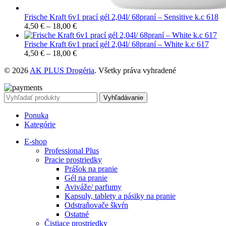
Frische Kraft 6v1 prací gél 2,04l/ 68praní – Sensitive k.c 618
4,50
€
–
18,00
€
Frische Kraft 6v1 prací gél 2,04l/ 68praní – White k.c 617
4,50
€
–
18,00
€
© 2026
AK PLUS Drogéria
. Všetky práva vyhradené
Vyhľadávanie
Ponuka
Kategórie
E-shop
Professional Plus
Pracie prostriedky
Prášok na pranie
Gél na pranie
Aviváže/ parfumy
Kapsuly, tablety a pásiky na pranie
Odstraňovače škvŕn
Ostatné
Čistiace prostriedky