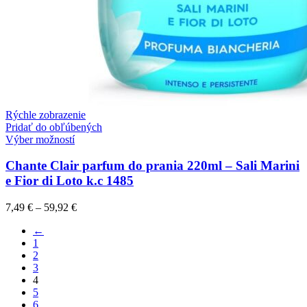
Rýchle zobrazenie
Pridať do obľúbených
Výber možností
Chante Clair parfum do prania 220ml – Sali Marini
e Fior di Loto k.c 1485
7,49
€
–
59,92
€
←
1
2
3
4
5
6