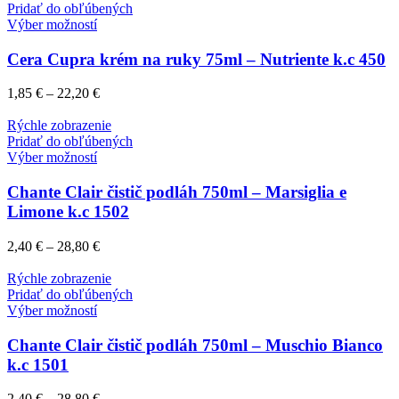
Pridať do obľúbených
Výber možností
Cera Cupra krém na ruky 75ml – Nutriente k.c 450
1,85
€
–
22,20
€
Rýchle zobrazenie
Pridať do obľúbených
Výber možností
Chante Clair čistič podláh 750ml – Marsiglia e
Limone k.c 1502
2,40
€
–
28,80
€
Rýchle zobrazenie
Pridať do obľúbených
Výber možností
Chante Clair čistič podláh 750ml – Muschio Bianco
k.c 1501
2,40
€
–
28,80
€