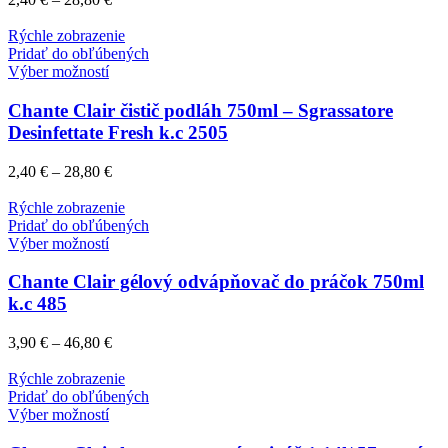
Rýchle zobrazenie
Pridať do obľúbených
Výber možností
Chante Clair čistič podláh 750ml – Sgrassatore
Desinfettate Fresh k.c 2505
2,40
€
–
28,80
€
Rýchle zobrazenie
Pridať do obľúbených
Výber možností
Chante Clair gélový odvápňovač do práčok 750ml
k.c 485
3,90
€
–
46,80
€
Rýchle zobrazenie
Pridať do obľúbených
Výber možností