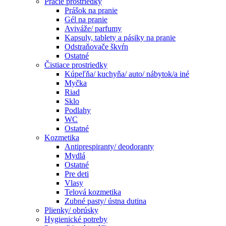
Pracie prostriedky
Prášok na pranie
Gél na pranie
Aviváže/ parfumy
Kapsuly, tablety a pásiky na pranie
Odstraňovače škvŕn
Ostatné
Čistiace prostriedky
Kúpeľňa/ kuchyňa/ auto/ nábytok/a iné
Myčka
Riad
Sklo
Podlahy
WC
Ostatné
Kozmetika
Antiprespiranty/ deodoranty
Mydlá
Ostatné
Pre deti
Vlasy
Telová kozmetika
Zubné pasty/ ústna dutina
Plienky/ obrúsky
Hygienické potreby