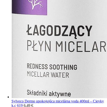
Sylveco Dermo upokojujúca micelárna voda 400ml – Cievky
k.c 619
6,49
€