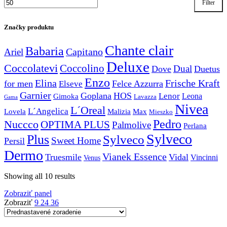
Filter
Značky produktu
Chante clair
Babaria
Capitano
Ariel
Deluxe
Coccolatevi
Coccolino
Dual
Dove
Duetus
Enzo
Elina
Frische Kraft
for men
Felce Azzurra
Elseve
Garnier
Goplana
HOS
Lenor
Gimoka
Leona
Lavazza
Gama
Nivea
L´Oreal
L´Angelica
Lovela
Malizia
Max
Mieszko
Pedro
Nuccco
OPTIMA PLUS
Palmolive
Perlana
Sylveco
Plus
Sylveco
Sweet Home
Persil
Dermo
Vianek Essence
Truesmile
Vidal
Vincinni
Venus
Showing all 10 results
Zobraziť panel
Zobraziť
9
24
36