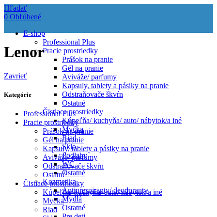
Hľadať
0
Obľúbené
E-shop
Professional Plus
Lenor
Pracie prostriedky
Prášok na pranie
Gél na pranie
Zavrieť
Aviváže/ parfumy
Kapsuly, tablety a pásiky na pranie
Odstraňovače škvŕn
Kategórie
Ostatné
Čistiace prostriedky
Professional Plus
Kúpeľňa/ kuchyňa/ auto/ nábytok/a iné
Pracie prostriedky
Myčka
Prášok na pranie
Riad
Gél na pranie
Sklo
Kapsuly, tablety a pásiky na pranie
Podlahy
Aviváže/ parfumy
WC
Odstraňovače škvŕn
Ostatné
Ostatné
Kozmetika
Čistiace prostriedky
Antiprespiranty/ deodoranty
Kúpeľňa/ kuchyňa/ auto/ nábytok/a iné
Mydlá
Myčka
Ostatné
Riad
Pre deti