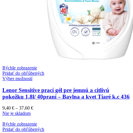
Rýchle zobrazenie
Pridať do obľúbených
Výber možností
Lenor Sensitive prací gél pre jemnú a citlivú
pokožku 1,8l/ 40praní – Bavlna a kvet Tiaré k.c 436
9,40
€
–
37,60
€
Nie je skladom
Rýchle zobrazenie
Pridať do obľúbených