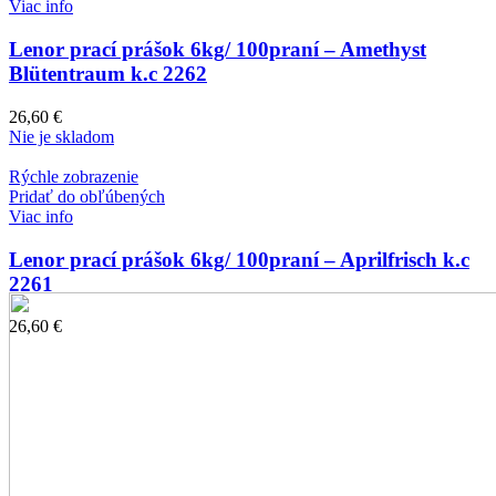
Viac info
Lenor prací prášok 6kg/ 100praní – Amethyst
Blütentraum k.c 2262
26,60
€
Nie je skladom
Rýchle zobrazenie
Pridať do obľúbených
Viac info
Lenor prací prášok 6kg/ 100praní – Aprilfrisch k.c
2261
26,60
€