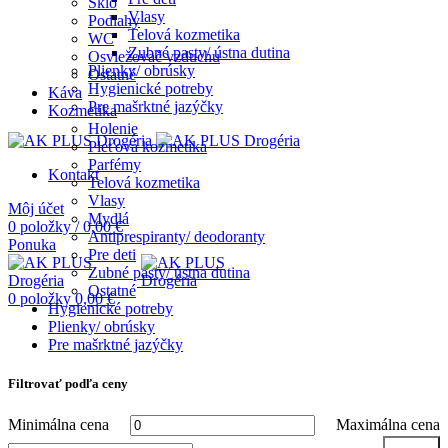
Sklo
Vlasy
Podlahy
Telová kozmetika
WC
Zubné pasty/ ústna dutina
Osviežovač vzduchu
Plienky/ obrúsky
Ostatné
Hygienické potreby
Káva
Pre mašrktné jazýčky
Kozmetika
Holenie
Pleťová kozmetika
Parfémy
Kontakt
Telová kozmetika
Vlasy
Môj účet
Mydlá
0
položky
/
0,00
€
Antiprespiranty/ deodoranty
Ponuka
Pre deti
Zubné pasty/ ústna dutina
Ostatné
0
položky
0,00
€
Hygienické potreby
Plienky/ obrúsky
Pre mašrktné jazýčky
Filtrovať podľa ceny
Minimálna cena
Maximálna cena