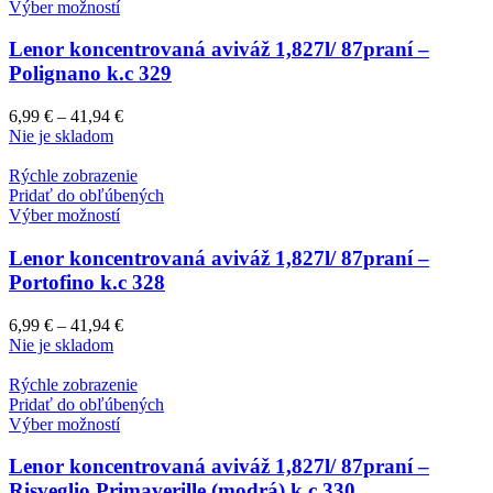
Výber možností
Lenor koncentrovaná aviváž 1,827l/ 87praní –
Polignano k.c 329
6,99
€
–
41,94
€
Nie je skladom
Rýchle zobrazenie
Pridať do obľúbených
Výber možností
Lenor koncentrovaná aviváž 1,827l/ 87praní –
Portofino k.c 328
6,99
€
–
41,94
€
Nie je skladom
Rýchle zobrazenie
Pridať do obľúbených
Výber možností
Lenor koncentrovaná aviváž 1,827l/ 87praní –
Risveglio Primaverille (modrá) k.c 330