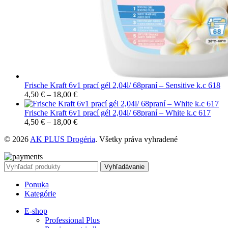
Frische Kraft 6v1 prací gél 2,04l/ 68praní – Sensitive k.c 618
4,50
€
–
18,00
€
Frische Kraft 6v1 prací gél 2,04l/ 68praní – White k.c 617
4,50
€
–
18,00
€
© 2026
AK PLUS Drogéria
. Všetky práva vyhradené
Vyhľadávanie
Ponuka
Kategórie
E-shop
Professional Plus