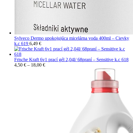
Sylveco Dermo upokojujúca micelárna voda 400ml – Cievky
k.c 619
6,49
€
Frische Kraft 6v1 prací gél 2,04l/ 68praní – Sensitive k.c 618
4,50
€
–
18,00
€