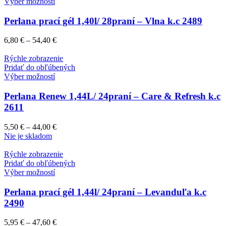
Výber možností
Perlana prací gél 1,40l/ 28praní – Vlna k.c 2489
6,80
€
–
54,40
€
Rýchle zobrazenie
Pridať do obľúbených
Výber možností
Perlana Renew 1,44L/ 24praní – Care & Refresh k.c
2611
5,50
€
–
44,00
€
Nie je skladom
Rýchle zobrazenie
Pridať do obľúbených
Výber možností
Perlana prací gél 1,44l/ 24praní – Levanduľa k.c
2490
5,95
€
–
47,60
€