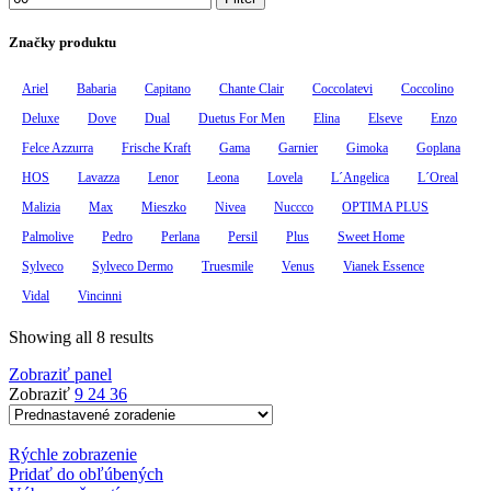
Značky produktu
Ariel
Babaria
Capitano
Chante Clair
Coccolatevi
Coccolino
Deluxe
Dove
Dual
Duetus For Men
Elina
Elseve
Enzo
Felce Azzurra
Frische Kraft
Gama
Garnier
Gimoka
Goplana
HOS
Lavazza
Lenor
Leona
Lovela
L´Angelica
L´Oreal
Malizia
Max
Mieszko
Nivea
Nuccco
OPTIMA PLUS
Palmolive
Pedro
Perlana
Persil
Plus
Sweet Home
Sylveco
Sylveco Dermo
Truesmile
Venus
Vianek Essence
Vidal
Vincinni
Showing all 8 results
Zobraziť panel
Zobraziť
9
24
36
Rýchle zobrazenie
Pridať do obľúbených