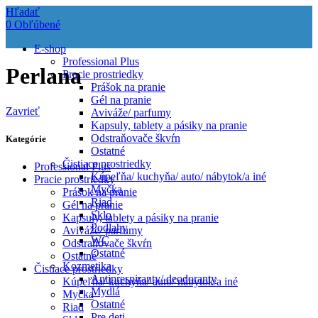
Hľadať
0
Obľúbené
E-shop
Professional Plus
Perlana
Pracie prostriedky
Prášok na pranie
Gél na pranie
Zavrieť
Aviváže/ parfumy
Kapsuly, tablety a pásiky na pranie
Odstraňovače škvŕn
Kategórie
Ostatné
Čistiace prostriedky
Professional Plus
Kúpeľňa/ kuchyňa/ auto/ nábytok/a iné
Pracie prostriedky
Myčka
Prášok na pranie
Riad
Gél na pranie
Sklo
Kapsuly, tablety a pásiky na pranie
Podlahy
Aviváže/ parfumy
WC
Odstraňovače škvŕn
Ostatné
Ostatné
Kozmetika
Čistiace prostriedky
Antiprespiranty/ deodoranty
Kúpeľňa/ kuchyňa/ auto/ nábytok/a iné
Mydlá
Myčka
Ostatné
Riad
Pre deti