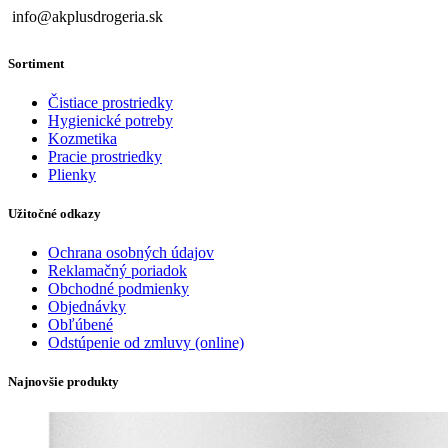
info@akplusdrogeria.sk
Sortiment
Čistiace prostriedky
Hygienické potreby
Kozmetika
Pracie prostriedky
Plienky
Užitočné odkazy
Ochrana osobných údajov
Reklamačný poriadok
Obchodné podmienky
Objednávky
Obľúbené
Odstúpenie od zmluvy (online)
Najnovšie produkty