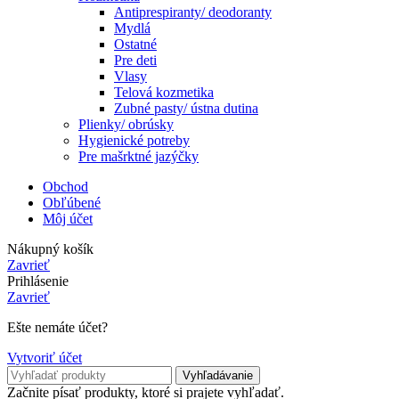
Antiprespiranty/ deodoranty
Mydlá
Ostatné
Pre deti
Vlasy
Telová kozmetika
Zubné pasty/ ústna dutina
Plienky/ obrúsky
Hygienické potreby
Pre mašrktné jazýčky
Obchod
Obľúbené
Môj účet
Nákupný košík
Zavrieť
Prihlásenie
Zavrieť
Ešte nemáte účet?
Vytvoriť účet
Vyhľadávanie
Začnite písať produkty, ktoré si prajete vyhľadať.