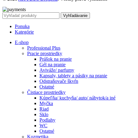
Vyhľadávanie
Ponuka
Kategórie
E-shop
Professional Plus
Pracie prostriedky
Prášok na pranie
Gél na pranie
Aviváže/ parfumy
Kapsuly, tablety a pásiky na pranie
Odstraňovače škvŕn
Ostatné
Čistiace prostriedky
Kúpeľňa/ kuchyňa/ auto/ nábytok/a iné
Myčka
Riad
Sklo
Podlahy
WC
Ostatné
Kozmetika