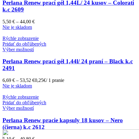
Perlana Renew prací gél 1,44L/ 24 kusov – Colorati
k.c 2609
5,50
€
–
44,00
€
Nie je skladom
Rýchle zobrazenie
Pridať do obľúbených
Výber možností
Perlana Renew prací gél 1,44l/ 24 praní – Black k.c
2491
6,69
€
–
53,52
€
0,25€/ 1 pranie
Nie je skladom
Rýchle zobrazenie
Pridať do obľúbených
Výber možností
Perlana Renew pracie kapsuly 18 kusov – Nero
(čierna) k.c 2612
5,10
€
–
40,80
€