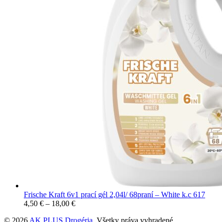
Frische Kraft 6v1 prací gél 2,04l/ 68praní – White k.c 617
4,50
€
–
18,00
€
© 2026
AK PLUS Drogéria
. Všetky práva vyhradené