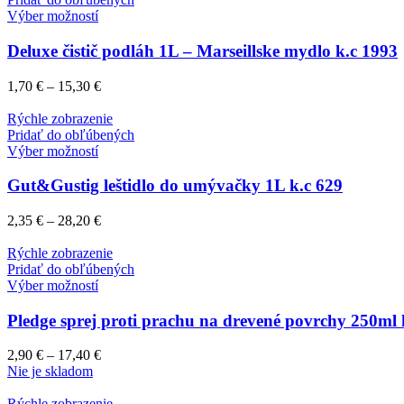
Výber možností
Deluxe čistič podláh 1L – Marseillske mydlo k.c 1993
1,70
€
–
15,30
€
Rýchle zobrazenie
Pridať do obľúbených
Výber možností
Gut&Gustig leštidlo do umývačky 1L k.c 629
2,35
€
–
28,20
€
Rýchle zobrazenie
Pridať do obľúbených
Výber možností
Pledge sprej proti prachu na drevené povrchy 250ml 
2,90
€
–
17,40
€
Nie je skladom
Rýchle zobrazenie