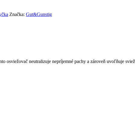
yčka
Značka:
Gut&Gunstig
o osviežovač neutralizuje nepríjemné pachy a zároveň uvoľňuje sviež