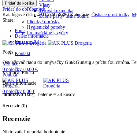
Pridať do košíka
Vlasy
Pridať do obľúbených
Telová kozmetika
Katalógové číslo:
4311536958380
Kategórie:
Čistiace prostriedky
,
M
Zubné pasty/ ústna dutina
Share:
Plienky/ obrúsky
Hygienické potreby
Popis
Pre mašrktné jazýčky
Ďalšie informácie
Recenzie (0)
Popis
Kontakt
Osviežovač riadu do umývačky Gut&Gunstig s príchuťou citróna. Tent
Môj účet
0
položky
/
0,00
€
Výrobca: Edeka
Ponuka
Ďalšie informácie
0
položky
0,00
€
množstvo
1kus, 1balenie = 24 kusov
Recenzie (0)
Recenzie
Nikto zatiaľ nepridal hodnotenie.