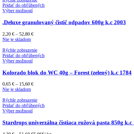
Pridať do obľúbených
Výber možností
.Deluxe granulovaný čistič odpadov 600g k.c 2003
2,20
€
–
52,80
€
Nie je skladom
Rýchle zobrazenie
Pridať do obľúbených
Výber možností
Kolorado blok do WC 40g – Forest (zelený) k.c 1784
0,65
€
–
15,60
€
Nie je skladom
Rýchle zobrazenie
Pridať do obľúbených
Výber možností
Stardrops univerzálna čistiaca ružová pasta 850g k.c