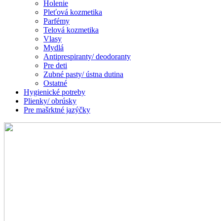
Holenie
Pleťová kozmetika
Parfémy
Telová kozmetika
Vlasy
Mydlá
Antiprespiranty/ deodoranty
Pre deti
Zubné pasty/ ústna dutina
Ostatné
Hygienické potreby
Plienky/ obrúsky
Pre mašrktné jazýčky