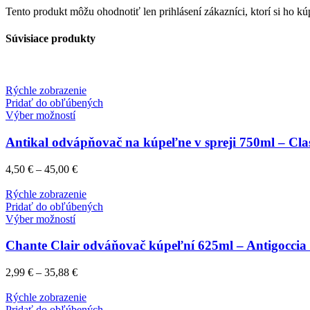
Tento produkt môžu ohodnotiť len prihlásení zákazníci, ktorí si ho kúp
Súvisiace produkty
Rýchle zobrazenie
Pridať do obľúbených
Výber možností
Antikal odvápňovač na kúpeľne v spreji 750ml – Clas
4,50
€
–
45,00
€
Rýchle zobrazenie
Pridať do obľúbených
Výber možností
Chante Clair odváňovač kúpeľní 625ml – Antigoccia 
2,99
€
–
35,88
€
Rýchle zobrazenie
Pridať do obľúbených