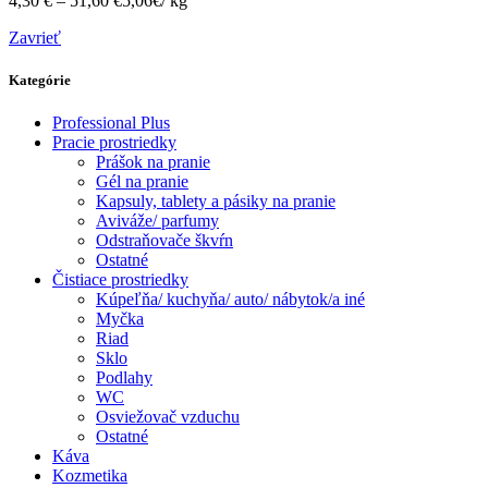
4,30
€
–
51,60
€
5,06€/ kg
Zavrieť
Kategórie
Professional Plus
Pracie prostriedky
Prášok na pranie
Gél na pranie
Kapsuly, tablety a pásiky na pranie
Aviváže/ parfumy
Odstraňovače škvŕn
Ostatné
Čistiace prostriedky
Kúpeľňa/ kuchyňa/ auto/ nábytok/a iné
Myčka
Riad
Sklo
Podlahy
WC
Osviežovač vzduchu
Ostatné
Káva
Kozmetika