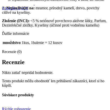
⚠
Nepoužívajte na:
mramor, prírodný kameň, drevo, povrchy
0
položky
0,00
€
citlivé na kyseliny.
Zloženie (INCI):
<5 % neiónové povrchovo aktívne látky, Parfum,
Dezinfekčné zložky, Kyseliny (účinné proti vodnému kameňu)
Ďalšie informácie
množdstvo
1kus, 1balenie = 12 kusov
Recenzie (0)
Recenzie
Nikto zatiaľ nepridal hodnotenie.
Tento produkt môžu ohodnotiť len prihlásení zákazníci, ktorí si ho
kúpili.
Súvisiace produkty
Rýchle zobrazenie