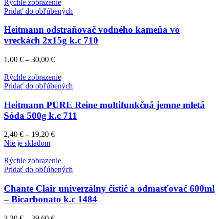
Rýchle zobrazenie
Pridať do obľúbených
Heitmann odstraňovač vodného kameňa vo
vreckách 2x15g k.c 710
1,00
€
–
30,00
€
Rýchle zobrazenie
Pridať do obľúbených
Heitmann PURE Reine multifunkčná jemne mletá
Sóda 500g k.c 711
2,40
€
–
19,20
€
Nie je skladom
Rýchle zobrazenie
Pridať do obľúbených
Chante Clair univerzálny čistič a odmasťovač 600ml
– Bicarbonato k.c 1484
3,30
€
–
39,60
€