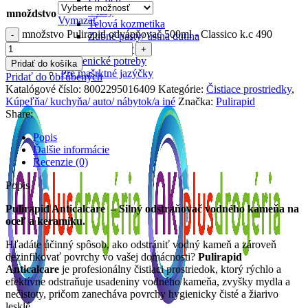
Vlasy
množdstvo
Vymazať
Telová kozmetika
množstvo Pulirapid odvápňovač 500ml - Classico k.c 490
Zubné pasty/ ústna dutina
Plienky/ obrúsky
Hygienické potreby
Pridať do košíka
Pre mašrktné jazýčky
Pridať do obľúbených
Katalógové číslo:
8002295016409
Kategórie:
Čistiace prostriedky
,
Kúpeľňa/ kuchyňa/ auto/ nábytok/a iné
Značka:
Pulirapid
Share:
Popis
Ďalšie informácie
Recenzie (0)
Popis
Pulirapid Anticalcare – Silný odstraňovač vodného kameňa na
oceľ a keramiku.
Hľadáte účinný spôsob, ako odstrániť vodný kameň a zároveň
dezinfikovať povrchy vo vašej domácnosti?
Pulirapid
Anticalcare
je profesionálny čistiaci prostriedok, ktorý rýchlo a
efektívne odstraňuje usadeniny vodného kameňa, zvyšky mydla a
nečistoty, pričom zanecháva povrchy hygienicky čisté a žiarivo
lesklé.