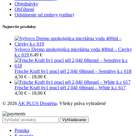
Objednávky
Obľúbené
Odstúpenie od zmluvy (online)
Najnovšie produkty
Sylveco Dermo upokojujúca micelárna voda 400ml – Cievky
k.c 619
6,49
€
Frische Kraft 6v1 prací gél 2,04l/ 68praní – Sensitive k.c 618
4,50
€
–
18,00
€
Frische Kraft 6v1 prací gél 2,04l/ 68praní – White k.c 617
4,50
€
–
18,00
€
© 2026
AK PLUS Drogéria
. Všetky práva vyhradené
Vyhľadávanie
Ponuka
Kategórie