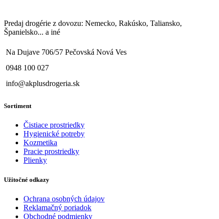
Predaj drogérie z dovozu: Nemecko, Rakúsko, Taliansko,
Španielsko... a iné
Na Dujave 706/57 Pečovská Nová Ves
0948 100 027
info@akplusdrogeria.sk
Sortiment
Čistiace prostriedky
Hygienické potreby
Kozmetika
Pracie prostriedky
Plienky
Užitočné odkazy
Ochrana osobných údajov
Reklamačný poriadok
Obchodné podmienky