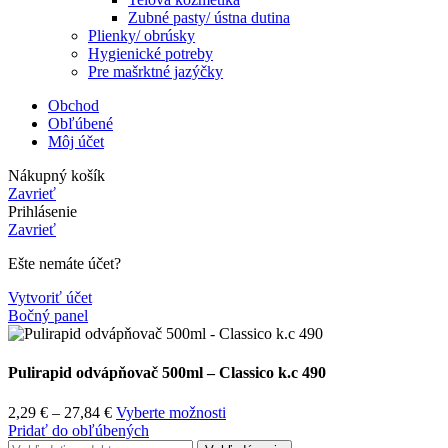
Zubné pasty/ ústna dutina
Plienky/ obrúsky
Hygienické potreby
Pre mašrktné jazýčky
Obchod
Obľúbené
Môj účet
Nákupný košík
Zavrieť
Prihlásenie
Zavrieť
Ešte nemáte účet?
Vytvoriť účet
Bočný panel
Pulirapid odvápňovač 500ml – Classico k.c 490
2,29
€
–
27,84
€
Vyberte možnosti
Pridať do obľúbených