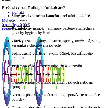
Prečo si vybrať Pulirapid Anticalcare?
Kontakt
Silný proti vodnému kameňu
– odstráni aj odolné
usadeniny
Môj účet
0
položky
/
0,00
€
Dezinfekčný účinok
– eliminuje baktérie a zanecháva
Ponuka
povrchy hygienicky čisté
Žiarivý lesk
– ideálny na batérie, sprchy, umývadlá, vane,
keramiku a chrómované povrchy
Jednoduché použitie
– rýchly účinok bez zdĺhavého
drhnutia
Príjemná vôňa
– osvieži kúpeľňu aj kuchyňu
Ako používať Pulirapid Anticalcare ?
Naneste prípravok priamo na čistený povrch alebo na
špongiu.
Nechajte pôsobiť niekoľko minút (nepoužívajte na horúce
povrchy).
Opláchnite dostatočným množstvom vody a utrite do sucha.