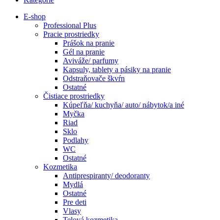
E-shop
Professional Plus
Pracie prostriedky
Prášok na pranie
Gél na pranie
Aviváže/ parfumy
Kapsuly, tablety a pásiky na pranie
Odstraňovače škvŕn
Ostatné
Čistiace prostriedky
Kúpeľňa/ kuchyňa/ auto/ nábytok/a iné
Myčka
Riad
Sklo
Podlahy
WC
Ostatné
Kozmetika
Antiprespiranty/ deodoranty
Mydlá
Ostatné
Pre deti
Vlasy
Telová kozmetika