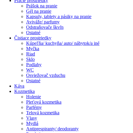
Pracie prostriedky
Prášok na pranie
Gél na pranie
Kapsuly, tablety a pásiky na pranie
Aviváže/ parfumy
Odstraňovače škvŕn
Ostatné
Čistiace prostriedky
Kúpeľňa/ kuchyňa/ auto/ nábytok/a iné
Myčka
Riad
Sklo
Podlahy
WC
Osviežovač vzduchu
Ostatné
Káva
Kozmetika
Holenie
Pleťová kozmetika
Parfémy
Telová kozmetika
Vlasy
Mydlá
Antiprespiranty/ deodoranty