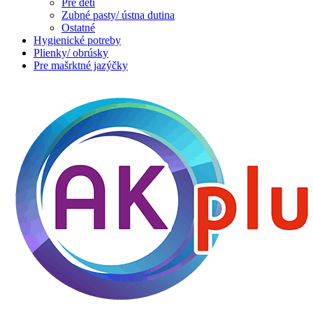
Pre deti
Zubné pasty/ ústna dutina
Ostatné
Hygienické potreby
Plienky/ obrúsky
Pre mašrktné jazýčky